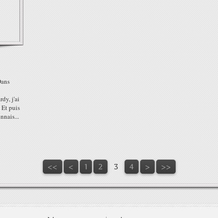
Dans
rdy, j'ai
 Et puis
nnais...
<<
<
1
2
3
4
>
>>