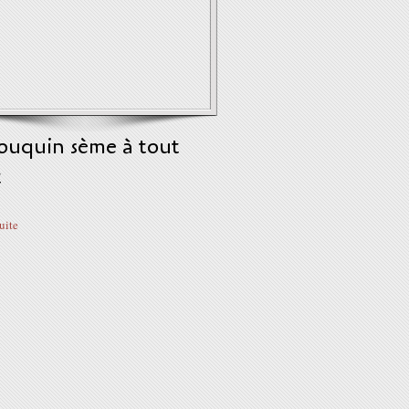
ouquin sème à tout
t
suite