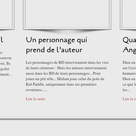
l
Un personnage qui
Qua
prend de l'auteur
Ang
ns
r oeuvre
Les personnages de BD interviennent dans les vies
Dieu en 
si. Ils
de leurs créateurs : Mais les auteurs interviennent
sur l'ex
igoler
aussi dans les BD de leurs personnages... Pour
humanist
inent...
jouer un ptit rôle... Midam joue celui du pote de
Dieu en 
Kid Paddle, uniquement dans ses premières
ce que l
aventures......
les...
Lire la suite
Lire la 