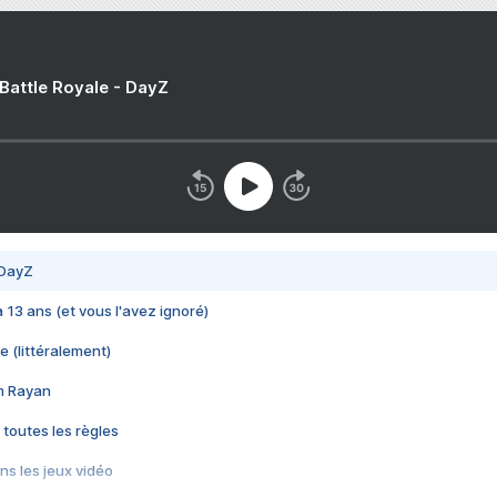
 Battle Royale - DayZ
 DayZ
 a 13 ans (et vous l'avez ignoré)
e (littéralement)
im Rayan
 toutes les règles
s les jeux vidéo