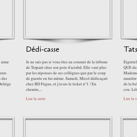
Dédi-casse
Tat
y aime
Je ne sais pas si vous ètes au courant de la tribune
Eigrutel
de Terpant chez son pote d'actabd. Elle vaut plus
QUE des
eurs
par les réponses de ses collègues que par le coup
Mademoi
s des
de gueule en lui-même. Samedi, Micol dédicaçait
manière
Deliège
chez BD Fugue, et j'avais le ticket n°1 ! En
de la be
chemin,...
cou. Lét
Lire la suite
Lire la 