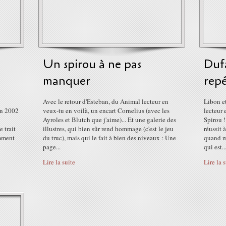
Un spirou à ne pas
Duf
manquer
rep
Avec le retour d'Esteban, du Animal lecteur en
Libon e
en 2002
veux-tu en voilà, un encart Cornelius (avec les
lecteur
Ayroles et Blutch que j'aime)... Et une galerie des
Spirou !
 trait
illustres, qui bien sûr rend hommage (c'est le jeu
réussit 
omment
du truc), mais qui le fait à bien des niveaux : Une
quand mê
page...
qui est..
Lire la suite
Lire la 