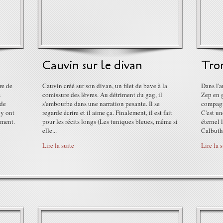
Cauvin sur le divan
Tro
re de
Cauvin créé sur son divan, un filet de bave à la
Dans l'a
s
comissure des lèvres. Au détriment du gag, il
Zep en g
 de
s'embourbe dans une narration pesante. Il se
compagni
 y ont
regarde écrire et il aime ça. Finalement, il est fait
C'est un
ement.
pour les récits longs (Les tuniques bleues, même si
éternel 
elle...
Calbuth.
Lire la suite
Lire la 