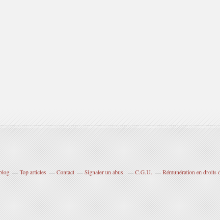
blog
Top articles
Contact
Signaler un abus
C.G.U.
Rémunération en droits d