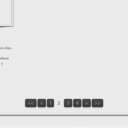
is clins
nfeust
n y
:
<<
<
1
2
3
4
>
>>