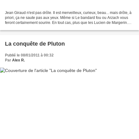
Jean Giraud n'est pas drôle. Il est merveilleux, curieux, beau... mais drôle, à
priori, ça ne saute pas aux yeux. Même si Le bandard fou ou Arzach vous
feront certainement sourire. En tout cas, plus que les Lucien de Margerin.
C'est pourquoi, j'ai du...
La conquête de Pluton
Publié le 08/01/2011 à 00:32
Par
Alex R.