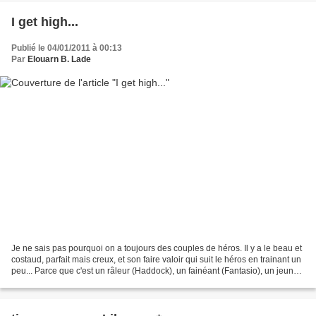
I get high...
Publié le 04/01/2011 à 00:13
Par
Elouarn B. Lade
Je ne sais pas pourquoi on a toujours des couples de héros. Il y a le beau et
costaud, parfait mais creux, et son faire valoir qui suit le héros en trainant un
peu... Parce que c'est un râleur (Haddock), un fainéant (Fantasio), un jeunot
(Enak), un rigolo...