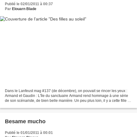
Publié le 02/01/2011 à 00:37
Par
Elouarn Blade
Dans le Lanfeust mag #137 (de décembre), on pouvait se rincer les yeux :
Armand et Gaudin : L'île du sanctuaire Armand rend hommage à une série
de son scénariste, de bien belle manière. Un peu plus loin, il y a cette fille à
droite : Armand et Gaudin...
Besame mucho
Publié le 01/01/2011 à 00:01