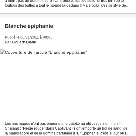
à mort : pas de demi-mesure ! On s'énerve tout de suite, et très fort ! Je te
foutrais des baffes à tout le monde là-dedans !! Mais voilà, c'est le style de
Duprat : faut qu'on...
Blanche épiphanie
Publié le 06/01/2011 à 00:05
Par
Elouarn Blade
Les rois mages n'ont pas emporté une galette au ptit Jésus, non, non !!
Chaland : "Neige rouge" dans Captivant Ils ont emporté un bol de sang, de
la mandragore et de la gomina parfumée !! "L ' Epiphanie, c'est le jour où les