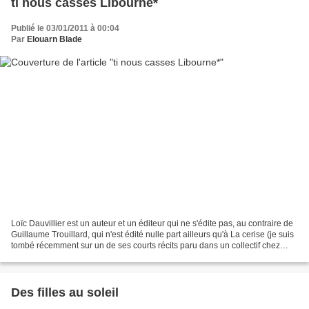
ti nous casses Libourne*
Publié le 03/01/2011 à 00:04
Par
Elouarn Blade
Loïc Dauvillier est un auteur et un éditeur qui ne s'édite pas, au contraire de
Guillaume Trouillard, qui n'est édité nulle part ailleurs qu'à La cerise (je suis
tombé récemment sur un de ses courts récits paru dans un collectif chez
Delcourt), et qui...
Des filles au soleil