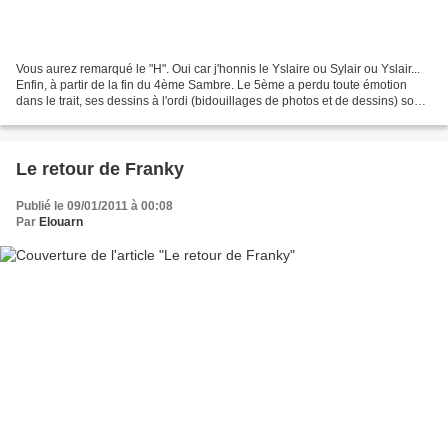
Vous aurez remarqué le "H". Oui car j'honnis le Yslaire ou Sylair ou Yslair...
Enfin, à partir de la fin du 4ème Sambre. Le 5ème a perdu toute émotion
dans le trait, ses dessins à l'ordi (bidouillages de photos et de dessins) sont
laids. Et pourtant,...
Le retour de Franky
Publié le 09/01/2011 à 00:08
Par
Elouarn