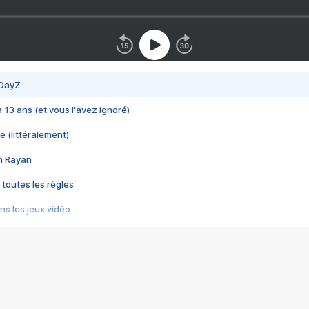
 DayZ
 a 13 ans (et vous l'avez ignoré)
e (littéralement)
im Rayan
 toutes les règles
s les jeux vidéo
us choquant de Rockstar ? - Le scandale BULLY
e plus moche de Steam
du RÊVE tourne au CAUCHEMAR
pendant 8 heures