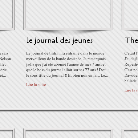
le journal des jeunes
The 
e sais
Le journal de tintin m'a entrainé dans le monde
C'était 
 Nelson
merveilleux de la bande dessinée. Je remarquais
J'ai déj
llet
jadis que j'ai été abonné l'année de mes 7 ans, et
Rupestre
série
que le boss du journal allait sur ses 77 ans ! D'où :
C'est po
t...
le sous-titre du journal !! Et bien non en fait. Le...
Davodea
ballade.
Lire la suite
Lire la 