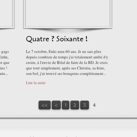
Quatre ? Soixante !
s gags
Le 7 octobre, Enki aura 60 ans. Je ne sais plus
Enfin,
depuis combien de temps j'ai totalement arrêté d'y
tre que
croire, à l'envie de Bilal de faire de la BD. Je crois
ins !
que tout simplement, après ses Christin, sa foire,
nte...
son bol, j'ai trouvé ses bouquins complètement...
Lire la suite
<<
<
1
2
3
4