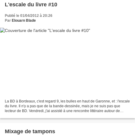
L'escale du livre #10
Publié le 01/04/2012 à 20:26
Par
Elouarn Blade
La BD à Bordeaux, c'est regard 9, les bulles en haut de Garonne, et : l'escale
du livre. Il n'y a pas que de la bande-dessinée, mais je ne suis pas que
lecteur de BD. Vendredi, j'ai assisté à une rencontre littéraire autour de
Guantanamo de Franck Smith,...
Mixage de tampons