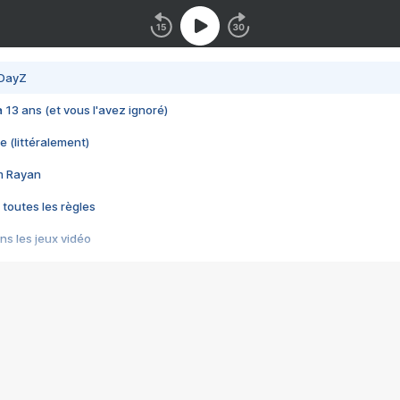
 DayZ
 a 13 ans (et vous l'avez ignoré)
e (littéralement)
im Rayan
 toutes les règles
s les jeux vidéo
us choquant de Rockstar ? - Le scandale BULLY
e plus moche de Steam
du RÊVE tourne au CAUCHEMAR
pendant 8 heures
it… à tort