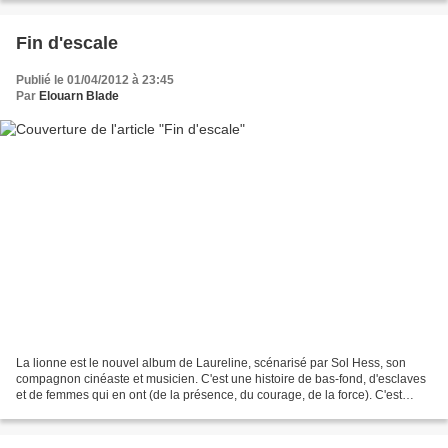
Fin d'escale
Publié le 01/04/2012 à 23:45
Par
Elouarn Blade
La lionne est le nouvel album de Laureline, scénarisé par Sol Hess, son
compagnon cinéaste et musicien. C'est une histoire de bas-fond, d'esclaves
et de femmes qui en ont (de la présence, du courage, de la force). C'est
extra, c'est du Laureline, mis...