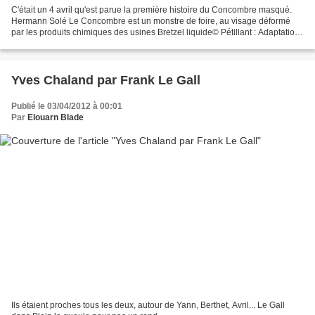
C'était un 4 avril qu'est parue la première histoire du Concombre masqué.
Hermann Solé Le Concombre est un monstre de foire, au visage déformé
par les produits chimiques des usines Bretzel liquide© Pétillant : Adaptation
improbable in Pilote (été 201...
Yves Chaland par Frank Le Gall
Publié le 03/04/2012 à 00:01
Par
Elouarn Blade
Ils étaient proches tous les deux, autour de Yann, Berthet, Avril... Le Gall