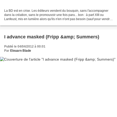
La BD est en crise. Les éditeurs vendent du bouquin, sans l'accompagner
dans la création, sans le promouvoir une fois paru... bon : à part XIII ou
Lanfeust, mis en lumière alors qu'ils n'en n'ont pas besoin (sauf pour vendre
encore et toujours plus)....
I advance masked (Fripp &amp; Summers)
Publié le 04/04/2012 à 00:01
Par
Elouarn Blade