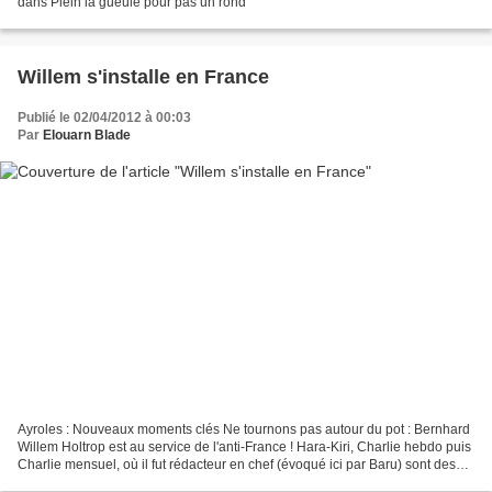
dans Plein la gueule pour pas un rond
Willem s'installe en France
Publié le 02/04/2012 à 00:03
Par
Elouarn Blade
Ayroles : Nouveaux moments clés Ne tournons pas autour du pot : Bernhard
Willem Holtrop est au service de l'anti-France ! Hara-Kiri, Charlie hebdo puis
Charlie mensuel, où il fut rédacteur en chef (évoqué ici par Baru) sont des
torchons anarchisto-gauchistes....