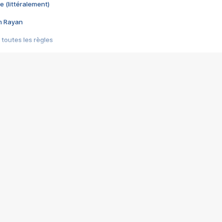
e (littéralement)
im Rayan
 toutes les règles
s les jeux vidéo
us choquant de Rockstar ? - Le scandale BULLY
e plus moche de Steam
du RÊVE tourne au CAUCHEMAR
pendant 8 heures
it… à tort
umiliés par un jeu vidéo
ire - Final Fantasy 8
ti un empire - Age of Empires
story DOFUS