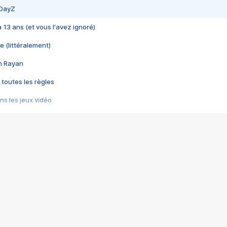
 DayZ
 a 13 ans (et vous l'avez ignoré)
e (littéralement)
im Rayan
 toutes les règles
s les jeux vidéo
us choquant de Rockstar ? - Le scandale BULLY
e plus moche de Steam
du RÊVE tourne au CAUCHEMAR
pendant 8 heures
it… à tort
umiliés par un jeu vidéo