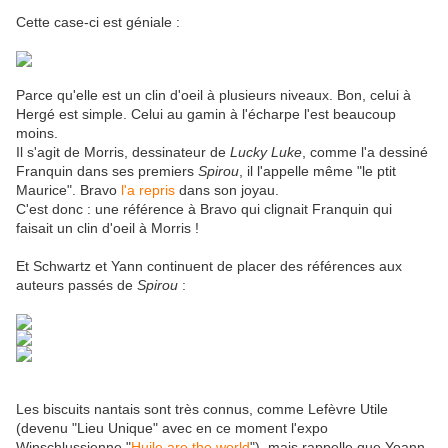
Cette case-ci est géniale :
Parce qu'elle est un clin d'oeil à plusieurs niveaux. Bon, celui à
Hergé est simple. Celui au gamin à l'écharpe l'est beaucoup
moins.
Il s'agit de Morris, dessinateur de
Lucky Luke
, comme l'a dessiné
Franquin dans ses premiers
Spirou
, il l'appelle même "le ptit
Maurice". Bravo
l'a repris
dans son joyau.
C'est donc : une référence à Bravo qui clignait Franquin qui
faisait un clin d'oeil à Morris !
Et Schwartz et Yann continuent de placer des références aux
auteurs passés de
Spirou
:
Les biscuits nantais sont très connus, comme Lefèvre Utile
(devenu "Lieu Unique" avec en ce moment l'expo
Winschlussienne "
Huile are the world
"), mais rappelle que Yoann