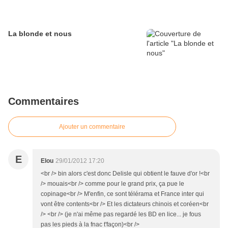
La blonde et nous
Commentaires
Ajouter un commentaire
E
Elou
29/01/2012 17:20
<br /> bin alors c'est donc Delisle qui obtient le fauve d'or !<br
/> mouais<br /> comme pour le grand prix, ça pue le
copinage<br /> M'enfin, ce sont télérama et France inter qui
vont être contents<br /> Et les dictateurs chinois et coréen<br
/> <br /> (je n'ai même pas regardé les BD en lice... je fous
pas les pieds à la fnac t'façon)<br />