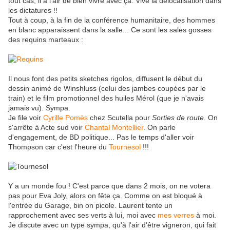
tout cas, il a l'air de bien vivre avec ça. Vive la délocalisation dans
les dictatures !!
Tout à coup, à la fin de la conférence humanitaire, des hommes
en blanc apparaissent dans la salle... Ce sont les sales gosses
des requins marteaux :
Il nous font des petits sketches rigolos, diffusent le début du
dessin animé de Winshluss (celui des jambes coupées par le
train) et le film promotionnel des huiles Mérol (que je n'avais
jamais vu). Sympa.
Je file voir
Cyrille Pomès
chez Scutella pour
Sorties de route
. On
s'arrête à Acte sud voir
Chantal Montellier
. On parle
d'engagement, de BD politique... Pas le temps d'aller voir
Thompson car c'est l'heure du
Tournesol
!!!
Y a un monde fou ! C'est parce que dans 2 mois, on ne votera
pas pour Eva Joly, alors on fête ça. Comme on est bloqué à
l'entrée du Garage, bin on picole. Laurent tente un
rapprochement avec ses verts à lui, moi avec
mes verres
à moi.
Je discute avec un type sympa, qu'à l'air d'être vigneron, qui fait