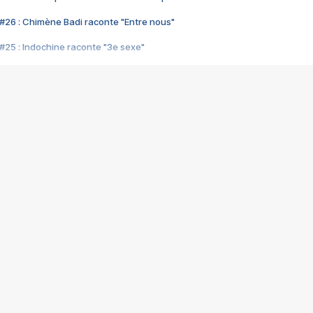
#26 : Chimène Badi raconte "Entre nous"
#25 : Indochine raconte "3e sexe"
#24 : Zaho raconte "C'est chelou"
#23 : Patrick Bruel raconte "Au café des délices"
#22 : Kyo raconte "Le chemin"
#21 : Nolwenn Leroy raconte "Cassé"
#20 : Patrick Hernandez raconte "Born to be alive"
#19 : Lorie raconte "Près de moi"
#18 : Michael Jones raconte "A nos actes manqués" (avec Jean-Jacque
#17 : Khaled raconte "Aïcha"
#16 : Corneille raconte "Parce qu'on vient de loin"
#15 : Indochine raconte "L'aventurier"