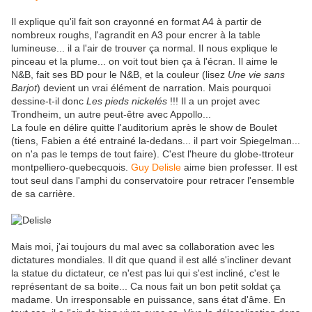
Il explique qu'il fait son crayonné en format A4 à partir de
nombreux roughs, l'agrandit en A3 pour encrer à la table
lumineuse... il a l'air de trouver ça normal. Il nous explique le
pinceau et la plume... on voit tout bien ça à l'écran. Il aime le
N&B, fait ses BD pour le N&B, et la couleur (lisez
Une vie sans
Barjot
) devient un vrai élément de narration. Mais pourquoi
dessine-t-il donc
Les pieds nickelés
!!! Il a un projet avec
Trondheim, un autre peut-être avec Appollo...
La foule en délire quitte l'auditorium après le show de Boulet
(tiens, Fabien a été entrainé la-dedans... il part voir Spiegelman...
on n'a pas le temps de tout faire). C'est l'heure du globe-ttroteur
montpelliero-quebecquois.
Guy Delisle
aime bien professer. Il est
tout seul dans l'amphi du conservatoire pour retracer l'ensemble
de sa carrière.
Mais moi, j'ai toujours du mal avec sa collaboration avec les
dictatures mondiales. Il dit que quand il est allé s'incliner devant
la statue du dictateur, ce n'est pas lui qui s'est incliné, c'est le
représentant de sa boite... Ca nous fait un bon petit soldat ça
madame. Un irresponsable en puissance, sans état d'âme. En