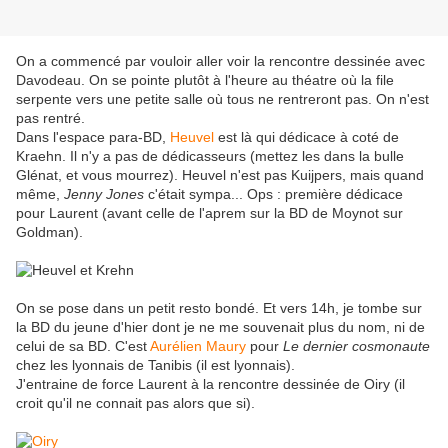
On a commencé par vouloir aller voir la rencontre dessinée avec
Davodeau. On se pointe plutôt à l'heure au théatre où la file
serpente vers une petite salle où tous ne rentreront pas. On n'est
pas rentré.
Dans l'espace para-BD,
Heuvel
est là qui dédicace à coté de
Kraehn. Il n'y a pas de dédicasseurs (mettez les dans la bulle
Glénat, et vous mourrez). Heuvel n'est pas Kuijpers, mais quand
même,
Jenny Jones
c'était sympa... Ops : première dédicace
pour Laurent (avant celle de l'aprem sur la BD de Moynot sur
Goldman).
On se pose dans un petit resto bondé. Et vers 14h, je tombe sur
la BD du jeune d'hier dont je ne me souvenait plus du nom, ni de
celui de sa BD. C'est
Aurélien Maury
pour
Le dernier cosmonaute
chez les lyonnais de Tanibis (il est lyonnais).
J'entraine de force Laurent à la rencontre dessinée de Oiry (il
croit qu'il ne connait pas alors que si).