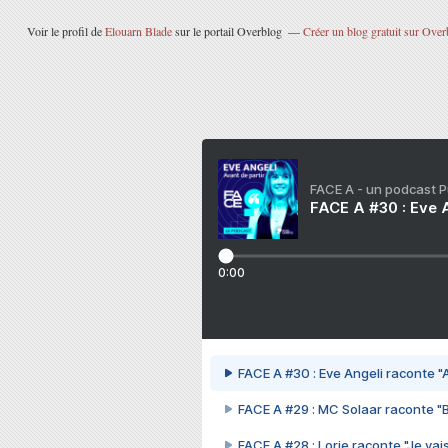
Voir le profil de
Elouarn Blade
sur le portail Overblog
Créer un blog gratuit sur Over
FACE A - un podcast 
FACE A #30 : Eve A
0:00
FACE A #30 : Eve Angeli raconte "A
FACE A #29 : MC Solaar raconte "
FACE A #28 : Lorie raconte "Je vais