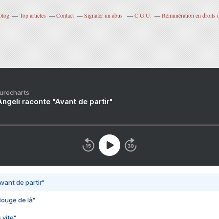
blog
Top articles
Contact
Signaler un abus
C.G.U.
Rémunération en droits d
Purecharts
ngeli raconte "Avant de partir"
vant de partir"
Bouge de là"
 vite"