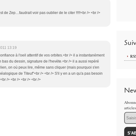
t de Zep....faudrait voir pas oublier de le citer !!!!!<br /> <br />
Sui
2011 13:19
 confiance à l'oeil attentif de vos orbites.<br /> il a instantanément
RS
en bas du dessin, signature de l'hevète.<br /> il a aussi repéré
 lien, on où peux lire, même sans cliquer (mais pourquoi s'en
énéalogique de Titeuf"<br /> <br /> S'il y en a un qu'a pas besoin
<br /> <br /> <br /> <br />
New
Abonne
article
Email