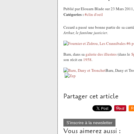
Publié par Elouarn Blade sur 23 Mars 2011
Catégories :
#clin d'oeil
Cezard a passé une bonne partie de sa carri
Arthur, le fantôme justicier
.
Baru, dans sa
galerie des illustres
(dans le
S
son récit en
1958
.
Baru, Dany et Tr
Partager cet article
R
S'inscrire à la newsletter
Vous aimerez aussi :