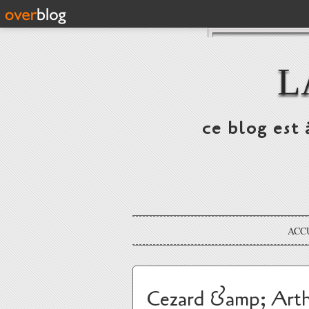
L
ce blog est 
ACC
Cezard &amp; Art