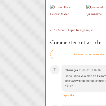
Le cas Olivier
Ça canarde
Au Menu : Lapin transgénique
Commenter cet article
Ajouter un commentaire
T
Thanagra
23/03/2011 09:09
<br /> <br /> A la mort de Cezard
http://www.bedetheque.com/seri
<br />
Répondre