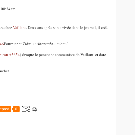
, 00:34am
ère chez
Vaillant
. Deux ans après son arrivée dans le journal, il créé
Fournier et Zidrou :
Abracada... miam !
pirou
#3654
) évoque le penchant communiste de Vaillant, et date
onchet
epost
0