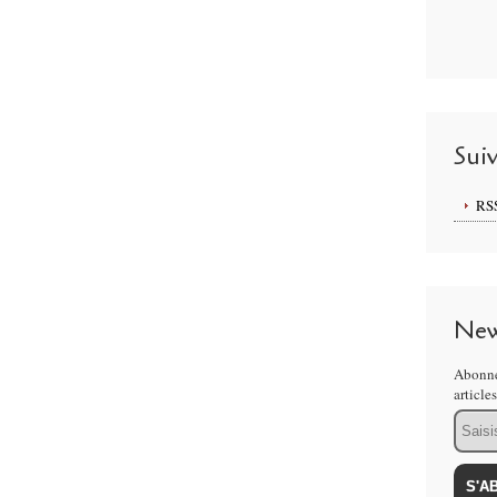
Sui
RS
New
Abonne
article
Email