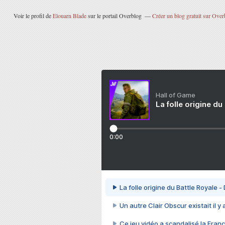
Voir le profil de
Elouarn Blade
sur le portail Overblog
Créer un blog gratuit sur Over
Hall of Game
La folle origine du
0:00
La folle origine du Battle Royale -
Un autre Clair Obscur existait il y
Ce jeu vidéo a scandalisé la Franc