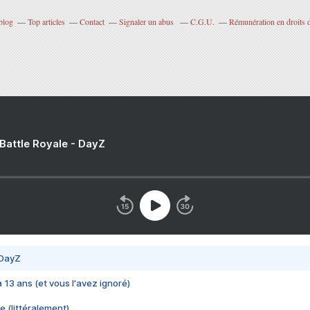
blog
Top articles
Contact
Signaler un abus
C.G.U.
Rémunération en droits d
 Battle Royale - DayZ
 DayZ
 a 13 ans (et vous l'avez ignoré)
e (littéralement)