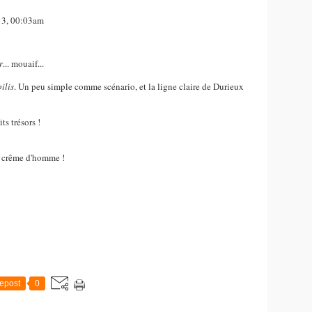
013, 00:03am
r
... mouaif...
ilis
. Un peu simple comme scénario, et la ligne claire de Durieux
ts trésors !
e crême d'homme !
epost
0