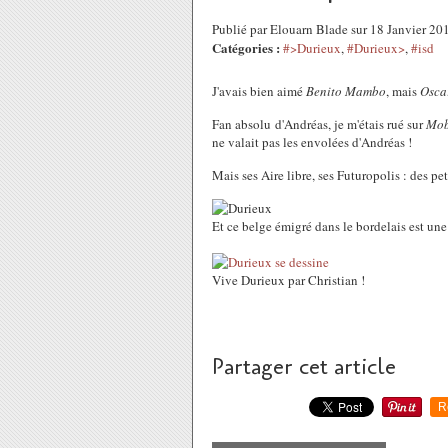
Publié par Elouarn Blade sur 18 Janvier 2
Catégories :
#>Durieux
,
#Durieux>
,
#isd
J'avais bien aimé
Benito Mambo
, mais
Osca
Fan absolu d'Andréas, je m'étais rué sur
Mob
ne valait pas les envolées d'Andréas !
Mais ses Aire libre, ses Futuropolis : des peti
Et ce belge émigré dans le bordelais est un
Vive Durieux par Christian !
Partager cet article
R