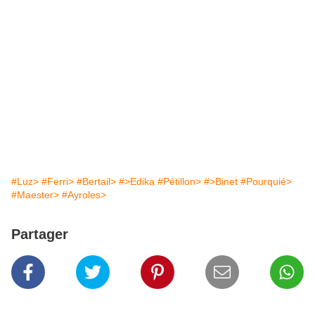
#Luz>
#Ferri>
#Bertail>
#>Edika
#Pétillon>
#>Binet
#Pourquié>
#Maester>
#Ayroles>
Partager