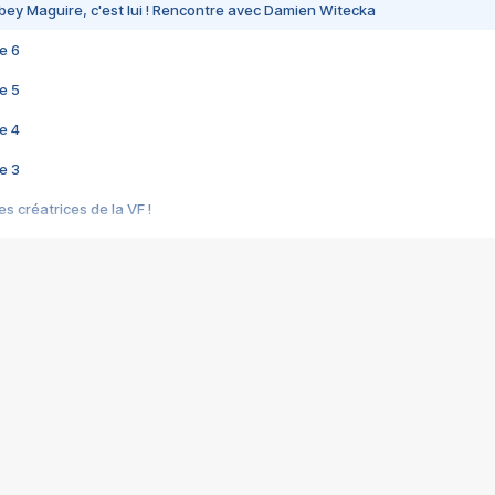
bey Maguire, c'est lui ! Rencontre avec Damien Witecka
e 6
e 5
e 4
e 3
s créatrices de la VF !
e 2
e 1
e Mektoub My Love arrive enfin ! Rencontre avec Shaïn Boumedine et Sal
i : après Toni en famille
elle réalise le bouleversant Dites lui que je l'aime
ais ! Rencontre autour de Vie privée de Rebecca Zlotowski
 de Marguerite, Grave... Rencontre avec Ella Rumpf