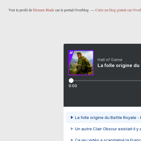
Voir le profil de
Elouarn Blade
sur le portail Overblog
Créer un blog gratuit sur Over
Hall of Game
La folle origine du
0:00
La folle origine du Battle Royale -
Un autre Clair Obscur existait il y
Ce jeu vidéo a scandalisé la Franc