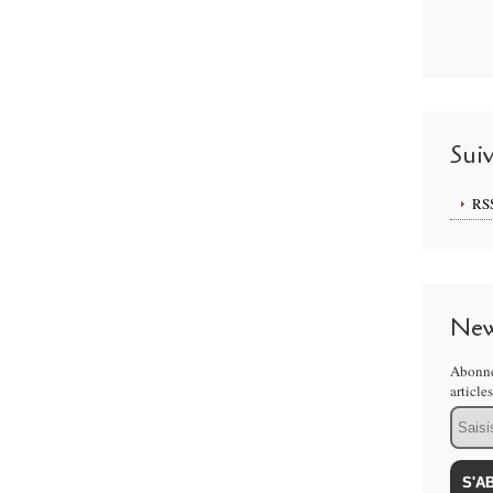
Sui
RS
New
Abonne
article
Email