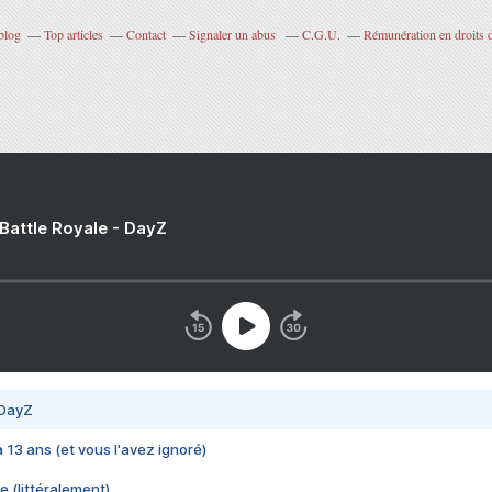
blog
Top articles
Contact
Signaler un abus
C.G.U.
Rémunération en droits d
 Battle Royale - DayZ
 DayZ
 a 13 ans (et vous l'avez ignoré)
e (littéralement)