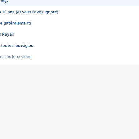
 DayZ
 a 13 ans (et vous l'avez ignoré)
e (littéralement)
im Rayan
 toutes les règles
s les jeux vidéo
us choquant de Rockstar ? - Le scandale BULLY
e plus moche de Steam
du RÊVE tourne au CAUCHEMAR
pendant 8 heures
it… à tort
umiliés par un jeu vidéo
ire - Final Fantasy 8