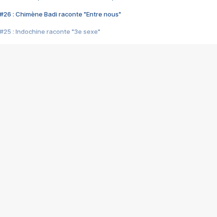
#26 : Chimène Badi raconte "Entre nous"
#25 : Indochine raconte "3e sexe"
#24 : Zaho raconte "C'est chelou"
#23 : Patrick Bruel raconte "Au café des délices"
#22 : Kyo raconte "Le chemin"
#21 : Nolwenn Leroy raconte "Cassé"
#20 : Patrick Hernandez raconte "Born to be alive"
#19 : Lorie raconte "Près de moi"
#18 : Michael Jones raconte "A nos actes manqués" (avec Jean-Jacque
#17 : Khaled raconte "Aïcha"
#16 : Corneille raconte "Parce qu'on vient de loin"
#15 : Indochine raconte "L'aventurier"