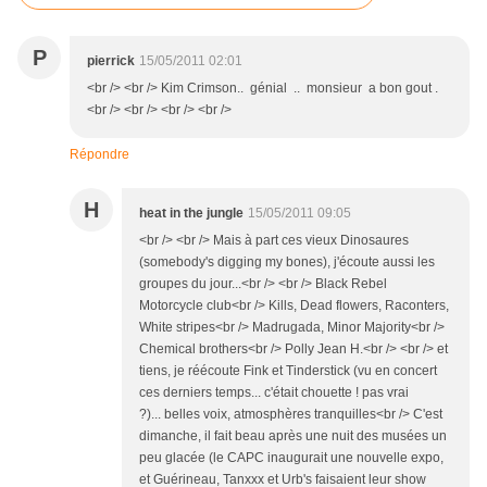
P
pierrick
15/05/2011 02:01
<br /> <br /> Kim Crimson.. génial .. monsieur a bon gout .
<br /> <br /> <br /> <br />
Répondre
H
heat in the jungle
15/05/2011 09:05
<br /> <br /> Mais à part ces vieux Dinosaures
(somebody's digging my bones), j'écoute aussi les
groupes du jour...<br /> <br /> Black Rebel
Motorcycle club<br /> Kills, Dead flowers, Raconters,
White stripes<br /> Madrugada, Minor Majority<br />
Chemical brothers<br /> Polly Jean H.<br /> <br /> et
tiens, je réécoute Fink et Tinderstick (vu en concert
ces derniers temps... c'était chouette ! pas vrai
?)... belles voix, atmosphères tranquilles<br /> C'est
dimanche, il fait beau après une nuit des musées un
peu glacée (le CAPC inaugurait une nouvelle expo,
et Guérineau, Tanxxx et Urb's faisaient leur show