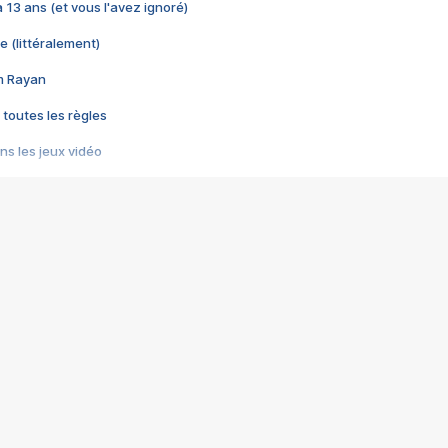
 a 13 ans (et vous l'avez ignoré)
e (littéralement)
im Rayan
 toutes les règles
s les jeux vidéo
us choquant de Rockstar ? - Le scandale BULLY
e plus moche de Steam
du RÊVE tourne au CAUCHEMAR
pendant 8 heures
it… à tort
umiliés par un jeu vidéo
ire - Final Fantasy 8
ti un empire - Age of Empires