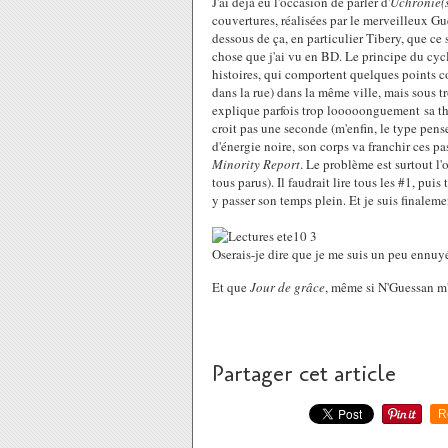
J'ai dejà eu l'occasion de parler d'
Uchronie(
couvertures, réalisées par le merveilleux Gu
dessous de ça, en particulier Tibery, que ce 
chose que j'ai vu en BD. Le principe du cycle
histoires, qui comportent quelques points 
dans la rue) dans la même ville, mais sous t
explique parfois trop looooonguement sa théo
croit pas une seconde (m'enfin, le type pens
d'énergie noire, son corps va franchir ces pas
Minority Report
. Le problème est surtout l'
tous parus). Il faudrait lire tous les #1, puis 
y passer son temps plein. Et je suis finalemen
Oserais-je dire que je me suis un peu ennuyé
Et que
Jour de grâce
, même si N'Guessan m'a
Partager cet article
R