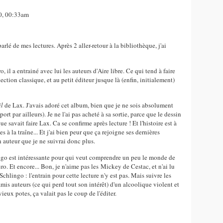
10, 00:33am
arlé de mes lectures. Après 2 aller-retour à la bibliothèque, j'ai
il a entrainé avec lui les auteurs d'Aire libre. Ce qui tend à faire
lection classique, et au petit éditeur jusque là (enfin, initialement)
il
de Lax. J'avais adoré cet album, bien que je ne sois absolument
ort par ailleurs). Je ne l'ai pas acheté à sa sortie, parce que le dessin
ue savait faire Lax. Ca se confirme après lecture ! Et l'histoire est à
es à la traîne... Et j'ai bien peur que ça rejoigne ses dernières
n auteur que je ne suivrai donc plus.
ingo est intéressante pour qui veut comprendre un peu le monde de
ro. Et encore... Bon, je n'aime pas les Mickey de Cestac, et n'ai lu
hlingo : l'entrain pour cette lecture n'y est pas. Mais suivre les
is auteurs (ce qui perd tout son intérêt) d'un alcoolique violent et
ieux potes, ça valait pas le coup de l'éditer.