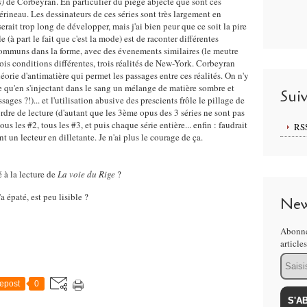
s)
de Corbeyran. En particulier du piège abjecte que sont ces
érineau. Les dessinateurs de ces séries sont très largement en
serait trop long de développer, mais j'ai bien peur que ce soit la pire
 (à part le fait que c'est la mode) est de raconter différentes
communs dans la forme, avec des évenements similaires (le meutre
rois conditions différentes, trois réalités de New-York. Corbeyran
rie d'antimatière qui permet les passages entre ces réalités. On n'y
e qu'en s'injectant dans le sang un mélange de matière sombre et
Sui
sages ?!)... et l'utilisation abusive des prescients frôle le pillage de
ordre de lecture (d'autant que les 3ème opus des 3 séries ne sont pas
tous les #2, tous les #3, et puis chaque série entière... enfin : faudrait
RS
t un lecteur en dilletante. Je n'ai plus le courage de ça.
 à la lecture de
La voie du Rige
?
 épaté, est peu lisible ?
New
Abonne
article
Email
epost
0