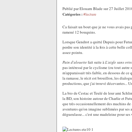
Publié par Elouarn Blade sur 27 Juillet 20
Catégories :
#lecture
Ca faisait un bout que je ne vous avais pas p
ramené 12 bouquins.
Lorsque Gendrot a quitté Dupuis pour Futuro, 
perdre son identité à la fois à cette belle col
assez pointu.
Pain d'alouette
fait suite à
L'aigle sans orte
pas intéressé par le cyclisme (ou tout autre sp
m'apparaissait très faible, en dessous de ce q
la ramasse, le récit est brouillon, les dialogu
productions, que j'ai trouvé décevantes... U
La bio de Cestac et Teulé de leur ami Schl
la BD, son histoire autour de Charlie et Futu
que très occasionnellement des machins de Sc
aventures qu'on imagine sublimées par ses am
dégueulasse... c'est une madeleine pour ses v