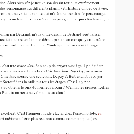
rise. Alors bien sûr, je trouve son dessin toujours extrêmement
es personnages sur différents plans...) et l'histoire un peu dejà vue,
émotion, une vraie humanité qui m'a fait rentrer dans le personnage.
logues ou les réflexions m'avait un peu géné... et puis finalement, je
oman par Bertrand, m'a ravi. Le dessin de Bertrand peut laisser
 force ici : suivre cet homme détruit par son amour, qui y croit même
assez romantique par Teulé. Le Montespan est un anti-Schlingo.
s...
c'est une chose sûre. Son coup de crayon s'est figé il y a dejà un
 renouveau avec le très beau
L'île Bourbon
.
Top Ouf
, mais aussi
si à me faire sourire une seule fois. Dupuy & Berberian, bobos par
 Sattouf dans la nullité à tous les étages. C'est à n'y rien
pu obtenir le prix du meilleur album ? M'enfin, les grosses ficelles
 du Requin marteau ne valent pas un clou !
 excellent. C'est l'humour Fluide glacial chez Poisson pilote,
en
 Ferri mériterait d'être plus reconnu comme auteur complet (ses