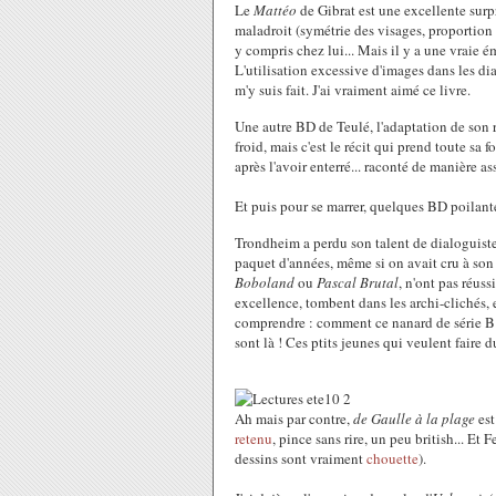
Le
Mattéo
de Gibrat est une excellente surp
maladroit (symétrie des visages, proportion d
y compris chez lui... Mais il y a une vraie 
L'utilisation excessive d'images dans les dia
m'y suis fait. J'ai vraiment aimé ce livre.
Une autre BD de Teulé, l'adaptation de son r
froid, mais c'est le récit qui prend toute sa
après l'avoir enterré... raconté de manière 
Et puis pour se marrer, quelques BD poilante
Trondheim a perdu son talent de dialoguiste, 
paquet d'années, même si on avait cru à son
Boboland
ou
Pascal Brutal
, n'ont pas réus
excellence, tombent dans les archi-clichés, et
comprendre : comment ce nanard de série B a 
sont là ! Ces ptits jeunes qui veulent faire
Ah mais par contre,
de Gaulle à la plage
est
retenu
, pince sans rire, un peu british... Et
dessins sont vraiment
chouette
).