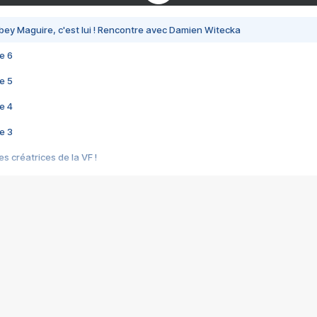
bey Maguire, c'est lui ! Rencontre avec Damien Witecka
e 6
e 5
e 4
e 3
s créatrices de la VF !
e 2
e 1
e Mektoub My Love arrive enfin ! Rencontre avec Shaïn Boumedine et Sal
i : après Toni en famille
elle réalise le bouleversant Dites lui que je l'aime
ais ! Rencontre autour de Vie privée de Rebecca Zlotowski