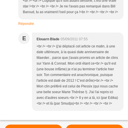
<br /> <br /> Logique qu'il soit autant dessiné, c'est une vraie
star !<br /> <br /> <br /> Je ne l'avais pas remarqué dans Bill
Baroud, tu as vraiment l'oeil pour ça !<br /> <br /> <br /> <br />
Répondre
E
Elouarn Blade
05/09/2011 07:55
<br /> <br /> (j'ai déplacé cet article ce matin, à une
date ultérieure, à la quasi date anniversaire de
Maester... parce que j'avais promis un article de clins
sur Yann & Conrad. Mon ordi étant ce<br /> qu'il est
(une bouse infâme) je n'ai pu terminer l'article hier
soir. Ton commentaire est anachronique, puisque
l'article est daté de 2012 ! C'est drôle)<br /> <br />
Mon clin préféré est celui de Plessix (qui nous cache
une belle soeur Marie Thérèse !). J'ai l'ai repris ici
avec d'autres soeurs.<br /> Il y en a là, ici (par Edika)
<br /> et là (par Smudja)<br /> <br /> <br /> <br />