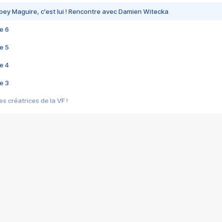
bey Maguire, c'est lui ! Rencontre avec Damien Witecka
e 6
e 5
e 4
e 3
s créatrices de la VF !
e 2
e 1
e Mektoub My Love arrive enfin ! Rencontre avec Shaïn Boumedine et Sal
i : après Toni en famille
elle réalise le bouleversant Dites lui que je l'aime
ais ! Rencontre autour de Vie privée de Rebecca Zlotowski