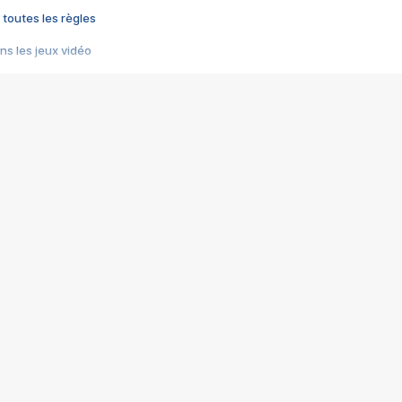
 toutes les règles
s les jeux vidéo
us choquant de Rockstar ? - Le scandale BULLY
e plus moche de Steam
du RÊVE tourne au CAUCHEMAR
pendant 8 heures
it… à tort
umiliés par un jeu vidéo
ire - Final Fantasy 8
ti un empire - Age of Empires
story DOFUS
tard, il crée l'un des pires jeux de tous les temps, MindsEye.