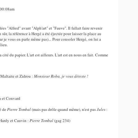
, 00:08am
 "Alfred" avant "Alph'art" et "Fauve". Il fallait faire revenir
 sûr, la référence à Hergé a été éjectée pour laisser la place au
ar je vous en parle même pas)... Pour consoler Hergé, on lui a
lieu.
cité du papier. L'art est ailleurs. L'art est en nous en fait. Comme
Maltaite et Zidrou :
Monsieur Roba, je vous déteste !
 et Convard
cé de
Pierre Tombal
(mais pas drôle quand même), n'est pas
Jules
:
Hardy et Cauvin :
Pierre Tombal
(gag 234)