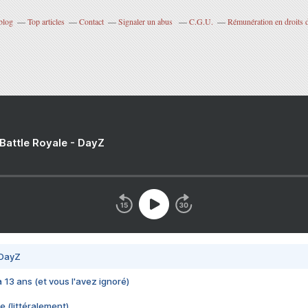
blog
Top articles
Contact
Signaler un abus
C.G.U.
Rémunération en droits d
 Battle Royale - DayZ
 DayZ
 a 13 ans (et vous l'avez ignoré)
e (littéralement)