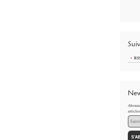
Sui
RS
New
Abonne
article
Email