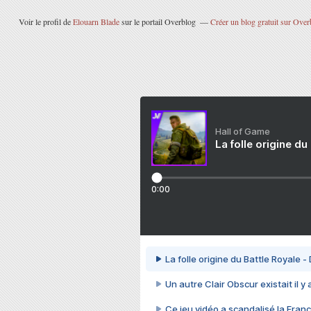
Voir le profil de
Elouarn Blade
sur le portail Overblog
Créer un blog gratuit sur Over
Hall of Game
La folle origine du
0:00
La folle origine du Battle Royale -
Un autre Clair Obscur existait il y
Ce jeu vidéo a scandalisé la Franc