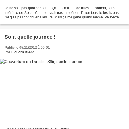
Je ne sais pas quoi penser de ça : les milliers de trucs qui sortent, sans
intérêt, chez Soleil. Ca ne devrait pas me géner : j'm'en fous, je les lis pas,
j'ai qu'à pas continuer à les lire. Mais ça me gêne quand même. Peut-être
parce que ça déteint sur...
Sôir, quelle journée !
Publié le 05/11/2012 à 00:01
Par
Elouarn Blade