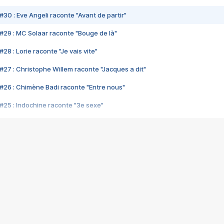
#30 : Eve Angeli raconte "Avant de partir"
#29 : MC Solaar raconte "Bouge de là"
28 : Lorie raconte "Je vais vite"
#27 : Christophe Willem raconte "Jacques a dit"
#26 : Chimène Badi raconte "Entre nous"
#25 : Indochine raconte "3e sexe"
#24 : Zaho raconte "C'est chelou"
#23 : Patrick Bruel raconte "Au café des délices"
#22 : Kyo raconte "Le chemin"
#21 : Nolwenn Leroy raconte "Cassé"
#20 : Patrick Hernandez raconte "Born to be alive"
#19 : Lorie raconte "Près de moi"