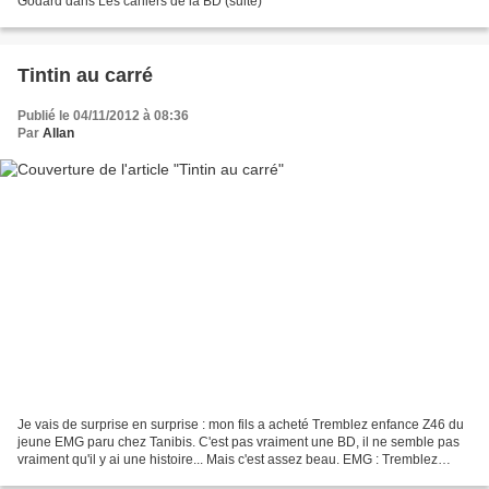
Godard dans Les cahiers de la BD (suite)
Tintin au carré
Publié le 04/11/2012 à 08:36
Par
Allan
Je vais de surprise en surprise : mon fils a acheté Tremblez enfance Z46 du
jeune EMG paru chez Tanibis. C'est pas vraiment une BD, il ne semble pas
vraiment qu'il y ai une histoire... Mais c'est assez beau. EMG : Tremblez
enfance Z46