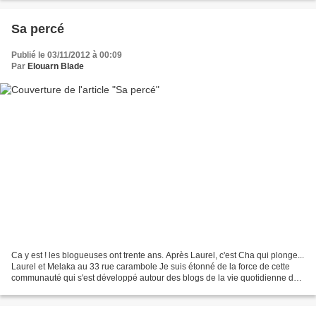
Sa percé
Publié le 03/11/2012 à 00:09
Par
Elouarn Blade
Ca y est ! les blogueuses ont trente ans. Après Laurel, c'est Cha qui plonge...
Laurel et Melaka au 33 rue carambole Je suis étonné de la force de cette
communauté qui s'est développé autour des blogs de la vie quotidienne de
tous ces auteurs en herbes....