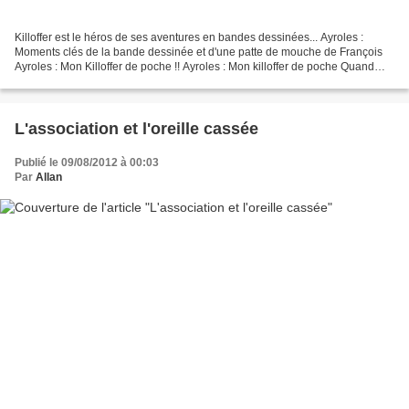
Killoffer est le héros de ses aventures en bandes dessinées... Ayroles :
Moments clés de la bande dessinée et d'une patte de mouche de François
Ayroles : Mon Killoffer de poche !! Ayroles : Mon killoffer de poche Quand
Ayroles met en scène l'association,...
L'association et l'oreille cassée
Publié le 09/08/2012 à 00:03
Par
Allan