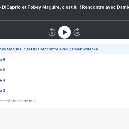
 DiCaprio et Tobey Maguire, c'est lui ! Rencontre avec Dam
bey Maguire, c'est lui ! Rencontre avec Damien Witecka
e 6
e 5
e 4
e 3
s créatrices de la VF !
e 2
e 1