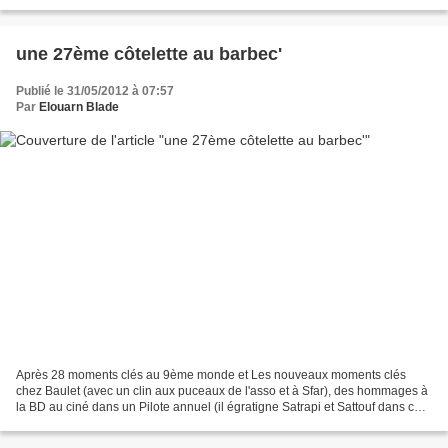
une 27ème côtelette au barbec'
Publié le 31/05/2012 à 07:57
Par
Elouarn Blade
Après 28 moments clés au 9ème monde et Les nouveaux moments clés
chez Baulet (avec un clin aux puceaux de l'asso et à Sfar), des hommages à
la BD au ciné dans un Pilote annuel (il égratigne Satrapi et Sattouf dans ce
HS#3 en 2010), ou à Uderzo dans le...