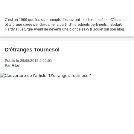
C'est en 1966 que les schtroumpfs découvrent la schtroumpfette. C'est une
ptite brune créée par Gargamel à partir d'ingrédients pertinents... Bodart,
Hardy et Léturgie Avant de devenir une blonde sexy !! Boulet sur son blog
Boulet a un dessin tout mignon,...
D'étranges Tournesol
Publié le 29/05/2012 à 00:01
Par
Allan