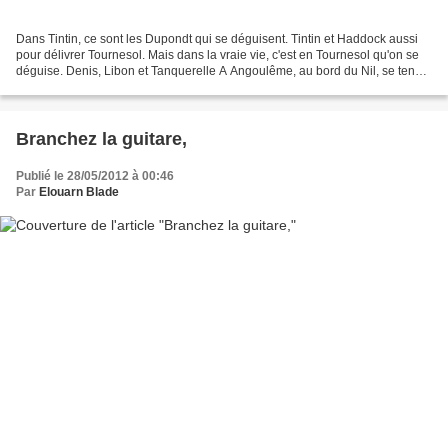
Dans Tintin, ce sont les Dupondt qui se déguisent. Tintin et Haddock aussi
pour délivrer Tournesol. Mais dans la vraie vie, c'est en Tournesol qu'on se
déguise. Denis, Libon et Tanquerelle A Angoulême, au bord du Nil, se tenait
une expo autour de L'ours...
Branchez la guitare,
Publié le 28/05/2012 à 00:46
Par
Elouarn Blade