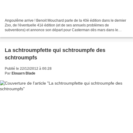
Angoulême arrive ! Benoit Mouchard parle de la 40è édition dans le dernier
Zoo, de l'éventuelle 41è édition (et de ses annuels problèmes de
subventions) et annonce son départ pour Casterman dès mars dans le
journal. Jean-C. Denis nous parle de son affiche...
La schtroumpfette qui schtroumpfe des
schtroumpfs
Publié le 22/12/2012 à 00:28
Par
Elouarn Blade