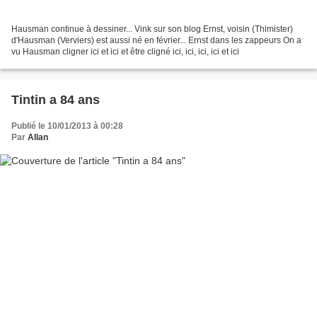
Hausman continue à dessiner... Vink sur son blog Ernst, voisin (Thimister)
d'Hausman (Verviers) est aussi né en février... Ernst dans les zappeurs On a
vu Hausman cligner ici et ici et être cligné ici, ici, ici, ici et ici
Tintin a 84 ans
Publié le 10/01/2013 à 00:28
Par
Allan