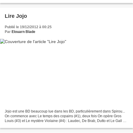
Cornillon, Ernst...
Lire Jojo
Publié le 19/12/2012 à 00:25
Par
Elouarn Blade
Jojo est une BD beaucoup lue dans les BD, particulièrement dans Spirou...
On commence avec Le temps des copains (#1), deux fois On opère Gros
Louis (#3) et Le mystère Violaine (#4) : Laudec, De Brab, Dutto et Le Gall et
Un été du tonnerre (#5), deux fois...