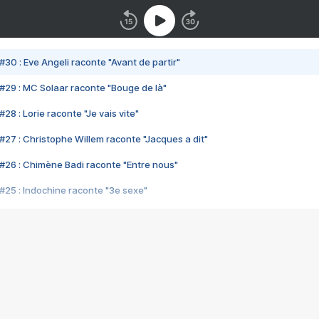
#30 : Eve Angeli raconte "Avant de partir"
#29 : MC Solaar raconte "Bouge de là"
28 : Lorie raconte "Je vais vite"
#27 : Christophe Willem raconte "Jacques a dit"
#26 : Chimène Badi raconte "Entre nous"
#25 : Indochine raconte "3e sexe"
#24 : Zaho raconte "C'est chelou"
#23 : Patrick Bruel raconte "Au café des délices"
#22 : Kyo raconte "Le chemin"
#21 : Nolwenn Leroy raconte "Cassé"
#20 : Patrick Hernandez raconte "Born to be alive"