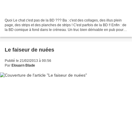
Quoi Le chat c'est pas de la BD ??? Ba : c'est des collages, des illus plein
page, des strips et des planches de strips ! C'est parfois de la BD !! Enfin : de
la BD comique à fond dans le créneau. Un truc bien dérivable en pub pour
tout un tas de trucs...
Le faiseur de nuées
Publié le 21/02/2013 à 00:56
Par
Elouarn Blade