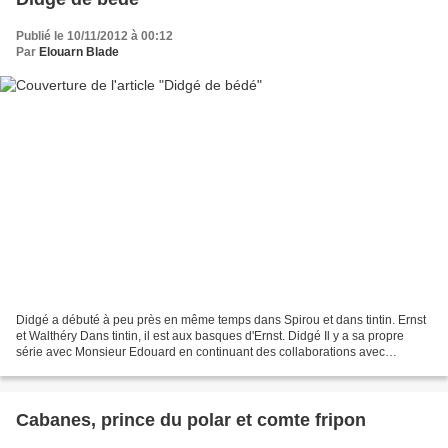
Publié le 10/11/2012 à 00:12
Par
Elouarn Blade
Didgé a débuté à peu près en même temps dans Spirou et dans tintin. Ernst
et Walthéry Dans tintin, il est aux basques d'Ernst. Didgé Il y a sa propre
série avec Monsieur Edouard en continuant des collaborations avec
Renaud, Richelle et Di Sano. Renaud...
Cabanes, prince du polar et comte fripon