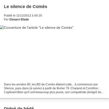
Le silence de Comès
Publié le 11/12/2012 à 00:35
Par
Elouarn Blade
Dans les années 80, les BD de Comès étaient culte... à commencer par
Silence, paru dans (à suivre) à partir de février 79. Chaland et Cornillon :
Captivant Bien qu'il soit beaucoup plus jeune, son compatriote (émigré dans
le sud est) Serge Ernst a commencé...
Didgé de bédé