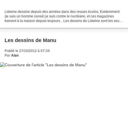
Lidwine dessine depuis des années dans des revues écolos. Evidemment
(je suis un homme censé) je suis contre le nucléaire, et ces magazines
trainent à la maison depuis toujours... Les dessins de Lidwine sont les seuls
choses que je continue d'y lire....
Les dessins de Manu
Publié le 27/10/2012 à 07:34
Par
Alan