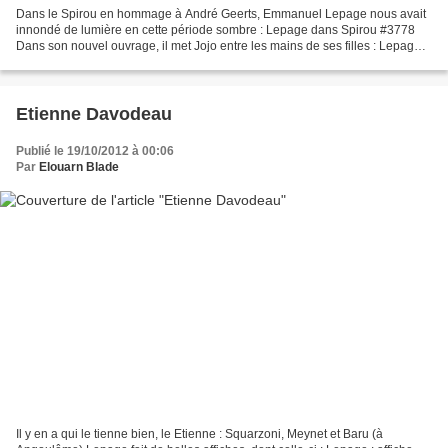
Dans le Spirou en hommage à André Geerts, Emmanuel Lepage nous avait
innondé de lumière en cette période sombre : Lepage dans Spirou #3778
Dans son nouvel ouvrage, il met Jojo entre les mains de ses filles : Lepage :
Un printemps à Tchernobyl
Etienne Davodeau
Publié le 19/10/2012 à 00:06
Par
Elouarn Blade
Il y en a qui le tienne bien, le Etienne : Squarzoni, Meynet et Baru (à