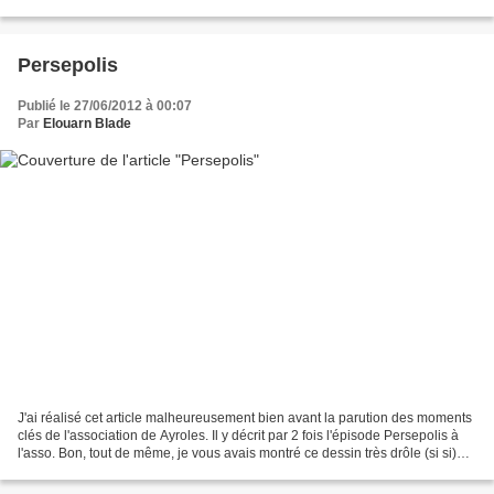
glacent, et ses récents trucs...
Persepolis
Publié le 27/06/2012 à 00:07
Par
Elouarn Blade
J'ai réalisé cet article malheureusement bien avant la parution des moments
clés de l'association de Ayroles. Il y décrit par 2 fois l'épisode Persepolis à
l'asso. Bon, tout de même, je vous avais montré ce dessin très drôle (si si)
paru dans Pilote il...