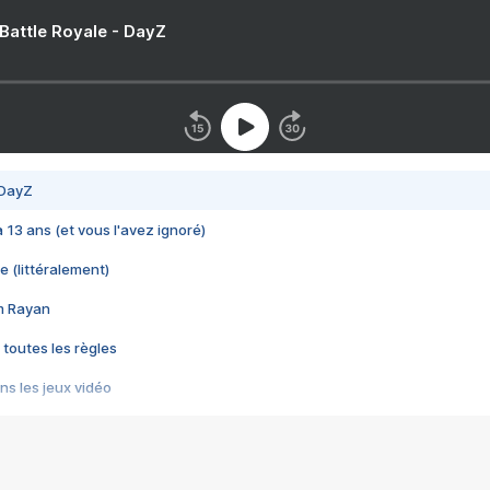
 Battle Royale - DayZ
 DayZ
 a 13 ans (et vous l'avez ignoré)
e (littéralement)
im Rayan
 toutes les règles
s les jeux vidéo
us choquant de Rockstar ? - Le scandale BULLY
e plus moche de Steam