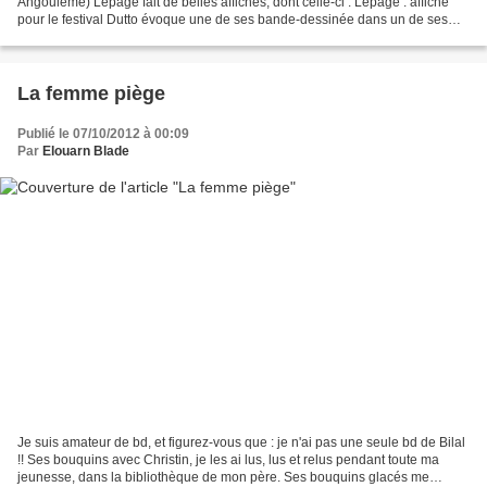
Angoulême) Lepage fait de belles affiches, dont celle-ci : Lepage : affiche
pour le festival Dutto évoque une de ses bande-dessinée dans un de ses
Petits diables .
La femme piège
Publié le 07/10/2012 à 00:09
Par
Elouarn Blade
Je suis amateur de bd, et figurez-vous que : je n'ai pas une seule bd de Bilal
!! Ses bouquins avec Christin, je les ai lus, lus et relus pendant toute ma
jeunesse, dans la bibliothèque de mon père. Ses bouquins glacés me