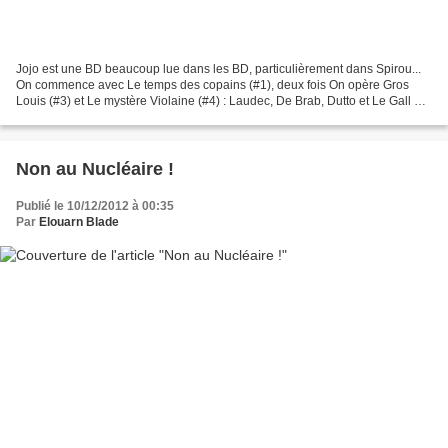
Jojo est une BD beaucoup lue dans les BD, particulièrement dans Spirou...
On commence avec Le temps des copains (#1), deux fois On opère Gros
Louis (#3) et Le mystère Violaine (#4) : Laudec, De Brab, Dutto et Le Gall et
Un été du tonnerre (#5), deux fois...
Non au Nucléaire !
Publié le 10/12/2012 à 00:35
Par
Elouarn Blade