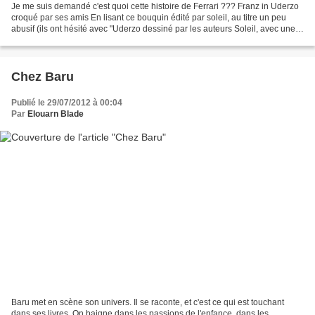
Je me suis demandé c'est quoi cette histoire de Ferrari ??? Franz in Uderzo
croqué par ses amis En lisant ce bouquin édité par soleil, au titre un peu
abusif (ils ont hésité avec "Uderzo dessiné par les auteurs Soleil, avec une
couverture comme Astérix...
Chez Baru
Publié le 29/07/2012 à 00:04
Par
Elouarn Blade
Baru met en scène son univers. Il se raconte, et c'est ce qui est touchant
dans ses livres. On baigne dans les passions de l'enfance, dans les