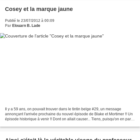
Cosey et la marque jaune
Publié le 23/07/2012 à 00:09
Par
Elouarn B. Lade
Il y a 59 ans, on pouvait trouver dans le tintin belge #29, un message
annonçant l'arrivée prochaine du nouvel épisode de Blake et Mortimer !! Un
épisode historique à venir !! Dont on allait causer... Tiens, puisqu'on en parle
: Cosey : affiche pour Sierre...