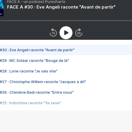
FACE A - un podcast Purecharts
FACE A #30 : Eve Angeli raconte "Avant de partir"
#30 : Eve Angeli raconte "Avant de partir"
#29 : MC Solaar raconte "Bouge de là"
28 : Lorie raconte "Je vais vite"
#27 : Christophe Willem raconte "Jacques a dit"
#26 : Chimène Badi raconte "Entre nous"
#25 : Indochine raconte "3e sexe"
#24 : Zaho raconte "C'est chelou"
#23 : Patrick Bruel raconte "Au café des délices"