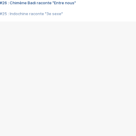
#26 : Chimène Badi raconte "Entre nous"
#25 : Indochine raconte "3e sexe"
#24 : Zaho raconte "C'est chelou"
#23 : Patrick Bruel raconte "Au café des délices"
#22 : Kyo raconte "Le chemin"
#21 : Nolwenn Leroy raconte "Cassé"
#20 : Patrick Hernandez raconte "Born to be alive"
#19 : Lorie raconte "Près de moi"
#18 : Michael Jones raconte "A nos actes manqués" (avec Jean-Jacque
#17 : Khaled raconte "Aïcha"
#16 : Corneille raconte "Parce qu'on vient de loin"
#15 : Indochine raconte "L'aventurier"
14 : Lorie raconte "Sur un air latino"