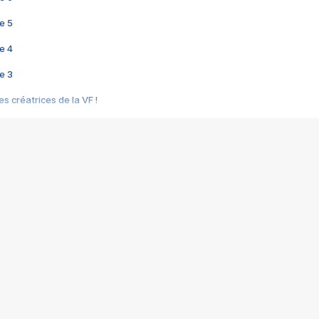
e 5
e 4
e 3
s créatrices de la VF !
e 2
e 1
e Mektoub My Love arrive enfin ! Rencontre avec Shaïn Boumedine et Sal
i : après Toni en famille
elle réalise le bouleversant Dites lui que je l'aime
ais ! Rencontre autour de Vie privée de Rebecca Zlotowski
 de Marguerite, Grave... Rencontre avec Ella Rumpf
 Les Rêveurs, un film intime sur la santé mentale