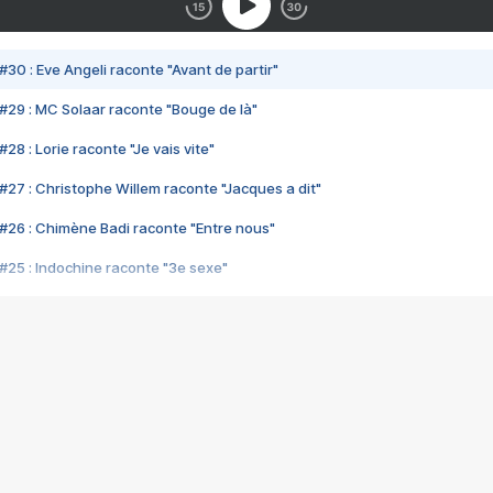
#30 : Eve Angeli raconte "Avant de partir"
#29 : MC Solaar raconte "Bouge de là"
28 : Lorie raconte "Je vais vite"
#27 : Christophe Willem raconte "Jacques a dit"
#26 : Chimène Badi raconte "Entre nous"
#25 : Indochine raconte "3e sexe"
#24 : Zaho raconte "C'est chelou"
#23 : Patrick Bruel raconte "Au café des délices"
#22 : Kyo raconte "Le chemin"
#21 : Nolwenn Leroy raconte "Cassé"
#20 : Patrick Hernandez raconte "Born to be alive"