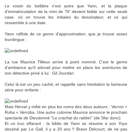
Le voisin du bellâtre n'est autre que Yann, et la plaque
d'immatriculation de la mini de Tif' devient lisible sur cette seule
case, où on trouve les initiales du dessinateur, et ce qui
ressemble à une date.
Yann raffole de ce genre d'approximation, que je trouve assez
lourdingue :
La rue Maurice Tillieux arrive à point nommé. C'est le genre
d'ambiance qu'il adorait pour mettre en place les aventures de
son détective privé à lui :
Gil Jourdan
.
Celui là est un peu caché, et rappelle sans hésitation la fameuse
série pour enfants :
Mais Herval y mêle en plus les noms des deux auteurs : Verron +
Roba = Verroba. Une autre colonne Maurice annonce le prochain
spectacle de Dieudonné "Le cra
chat
du rabbin
" (de Sfar donc).
Et un truc effarant : la biblio de Yann se résume à son
Yoyo
dessiné par Le Gall, il y a 20 ans !! Bravo Delcourt, de ne pas