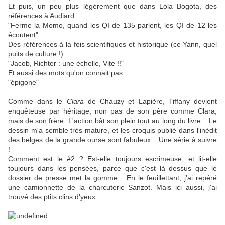
Et puis, un peu plus légèrement que dans Lola Bogota, des
références à Audiard :
"Ferme la Momo, quand les QI de 135 parlent, les QI de 12 les
écoutent"
Des références à la fois scientifiques et historique (ce Yann, quel
puits de culture !) :
"Jacob, Richter : une échelle, Vite !!"
Et aussi des mots qu'on connait pas :
"épigone"
Comme dans le
Clara
de Chauzy et Lapière, Tiffany devient
enquêteuse par héritage, non pas de son père comme Clara,
mais de son frère. L'action bât son plein tout au long du livre... Le
dessin m'a semble très mature, et les croquis publié dans l'inédit
des belges de la grande ourse sont fabuleux... Une série à suivre
!
Comment est le #2 ? Est-elle toujours escrimeuse, et lit-elle
toujours dans les pensées, parce que c'est là dessus que le
dossier de presse met la gomme... En le feuillettant, j'ai repéré
une camionnette de la charcuterie Sanzot. Mais ici aussi, j'ai
trouvé des ptits clins d'yeux :