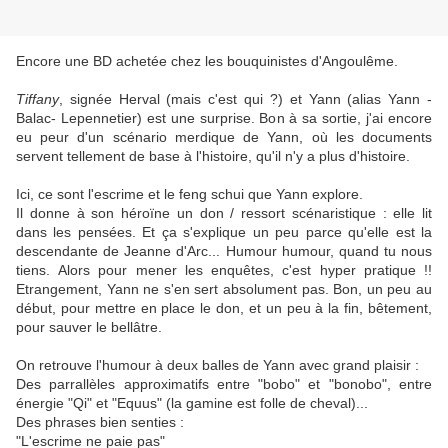
Encore une BD achetée chez les bouquinistes d'Angoulême.
Tiffany
, signée Herval (mais c'est qui ?) et Yann (alias Yann -
Balac- Lepennetier) est une surprise. Bon à sa sortie, j'ai encore
eu peur d'un scénario merdique de Yann, où les documents
servent tellement de base à l'histoire, qu'il n'y a plus d'histoire.
Ici, ce sont l'escrime et le feng schui que Yann explore.
Il donne à son héroïne un don / ressort scénaristique : elle lit
dans les pensées. Et ça s'explique un peu parce qu'elle est la
descendante de Jeanne d'Arc... Humour humour, quand tu nous
tiens. Alors pour mener les enquêtes, c'est hyper pratique !!
Etrangement, Yann ne s'en sert absolument pas. Bon, un peu au
début, pour mettre en place le don, et un peu à la fin, bêtement,
pour sauver le bellâtre.
On retrouve l'humour à deux balles de Yann avec grand plaisir :
Des parrallèles approximatifs entre "bobo" et "bonobo", entre
énergie "Qi" et "Equus" (la gamine est folle de cheval)...
Des phrases bien senties :
"L'escrime ne paie pas"