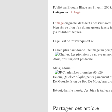
Publié par Elouarn Blade sur 11 Avril 200
Catégories :
#Hergé
L'
image
originale, dans le #3 des
Pionniers
bien sûr, ce blog n'en donne qu'une fausse id
y a les bibliothèques...
Le jeu est de trouver qui est où.
Le lien plus haut donne une image un peu p
Alors, c'est sûr, c'est pas facile.
Mais j'adorre !!!
Hé oui,
Quick et Flupke
, petits garnement b
De Moor, le fiston de Bob De Moor, bras droi
Hé oui, dans le musée, c'est bien le tablea
Partager cet article