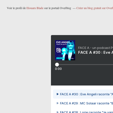
Voir le profil de
Elouarn Blade
sur le portail Overblog
Créer un blog gratuit sur Over
FACE A - un podcast 
FACE A #30 : Eve A
0:00
FACE A #30 : Eve Angeli raconte "A
FACE A #29 : MC Solaar raconte "
FACE A #28 : Lorie raconte "Je vais