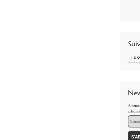
Sui
RS
New
Abonne
article
Email