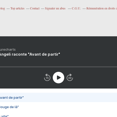
blog
Top articles
Contact
Signaler un abus
C.G.U.
Rémunération en droits d
Purecharts
ngeli raconte "Avant de partir"
vant de partir"
Bouge de là"
 vite"