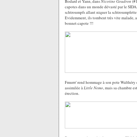
Bodard et Yann, dans
Nicotine Goudron
(#1
capotes dans un monde dévasté par le SIDA. 
schtroumpfs allant niquer la schtroumpfette 
Evidemment, ils tombent très vite malade, av
bonnet-capote !!!
Fmurrr' rend hommage à son pote Walthéry 
assimilée à
Little Nemo
, mais sa chambre est
érection.