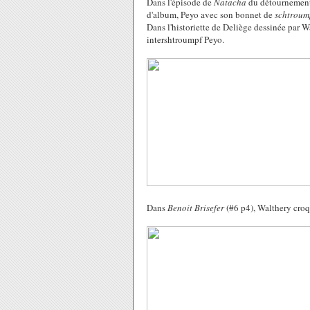
Dans l'épisode de
Natacha
du détournement 
d'album, Peyo avec son bonnet de
schtroum
Dans l'historiette de Deliège dessinée par W
intershtroumpf Peyo.
Dans
Benoit Brisefer
(#6 p4), Walthery croqu