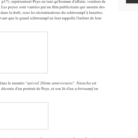
 p17), représentent Peyo en tant qu'homme d'affaire, vendeur de
Les peyox sont vantées par un film publicitaire qui montre des
dans la forêt, sous les récriminations du schtroumpf à lunettes.
ant que le grand schtroumpf ne leur rappelle l'intêret de leur
dans le numéro "
spécial 20ème anniversaire
".
Natacha
est
 décorée d'un portrait de Peyo, et son lit d'un
schtroumpf
en