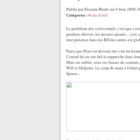
Publié par Elouarn Blade sur 4 Juin 2008,
Catégories :
#clin d'oeil
Le problème des
schtroumpfs
, c'est que c'
produits dérivés, les dessins animés... c'est c
leur présence dans les BD des autres est glo
Parce que Peyo est devenu très vite un homme 
Conrad lui en ont fait le repproche dans leu
Mais on oublie, sous ces liasses de contrats,
Will et Delporte. Le coup de main à l'étrier
Spirou...