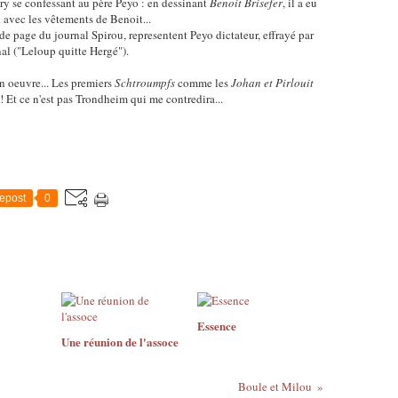
y se confessant au père Peyo : en dessinant
Benoit Brisefer
, il a eu
d avec les vêtements de Benoit...
e page du journal Spirou, representent Peyo dictateur, effrayé par
nal ("Leloup quitte Hergé").
n oeuvre... Les premiers
Schtroumpfs
comme les
Johan et Pirlouit
!! Et ce n'est pas Trondheim qui me contredira...
epost
0
Essence
Une réunion de l'assoce
Boule et Milou