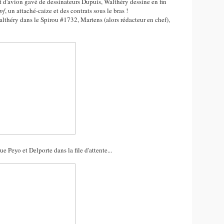
d'avion gavé de dessinateurs Dupuis, Walthéry dessine en fin
pf
, un attaché-caize et des contrats sous le bras !
althéry dans le Spirou #1732, Martens (alors rédacteur en chef),
e Peyo et Delporte dans la file d'attente...