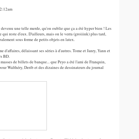
 02:12am
est devenu une telle merde, qu'on oublie que ça a été hyper bien ! Les
e qui reste d'eux. D'ailleurs, mais on le verra (groiiink) plus tard,
balement sous forme de petits objets en latex.
d'affaires, délaissant ses séries à d'autres. Tome et Janry, Yann et
rs BD.
 masses de billets de banque... que Peyo a été l'ami de Franquin,
 pour Walthéry, Derib et des dizaines de dessinateurs du journal