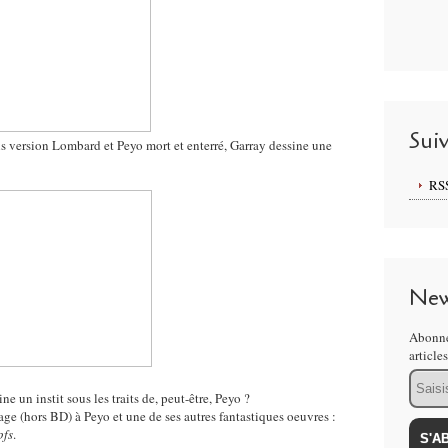
Sui
s version Lombard et Peyo mort et enterré, Garray dessine une
RS
New
Abonne
article
Email
 un instit sous les traits de, peut-être, Peyo ?
(hors BD) à Peyo et une de ses autres fantastiques oeuvres :
pfs
.