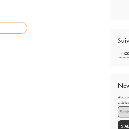
Sui
RS
New
Abonne
article
Email