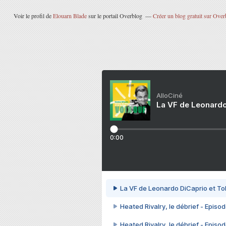
Voir le profil de
Elouarn Blade
sur le portail Overblog
Créer un blog gratuit sur Over
AlloCiné
La VF de Leonardo
0:00
La VF de Leonardo DiCaprio et To
Heated Rivalry, le débrief - Episod
Heated Rivalry, le débrief - Episod