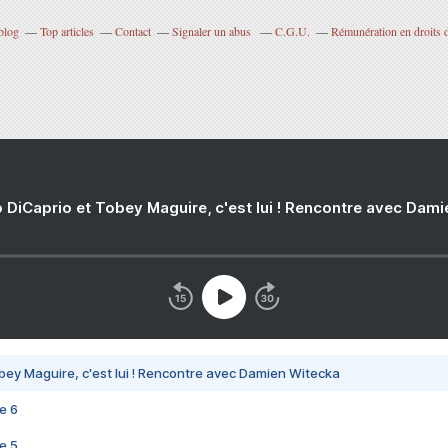
blog
Top articles
Contact
Signaler un abus
C.G.U.
Rémunération en droits d
 DiCaprio et Tobey Maguire, c'est lui ! Rencontre avec Dam
bey Maguire, c'est lui ! Rencontre avec Damien Witecka
e 6
e 5