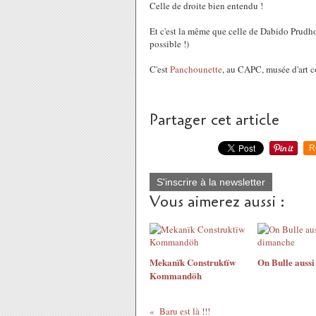
Celle de droite bien entendu !
Et c'est la même que celle de Dabido Prudh
possible !)
C'est
Panchounette
, au CAPC, musée d'art 
Partager cet article
R
S'inscrire à la newsletter
Vous aimerez aussi :
Mekanïk Construktïw
On Bulle auss
Kommandöh
Baru est là !!!