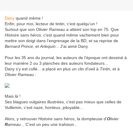
Dany
quand même !
Enfin, pour moi, lecteur de tintin, c'est quelqu'un !
Surtout que son
Olivier Rameau
a atteint son top en 75. Que
Histoire sans héros
, c'est quand même vachement bien pour
mettre son doigt dans l'engrenage de la BD, et sa reprise de
Bernard Prince
, et
Arlequin
... J'ai aimé Dany.
Pour les 35 ans du journal, les auteurs de l'époque ont dessiné à
leur manière 2 ou 3 planches des auteurs fondateurs...
Dany s'y est collé... a placé en plus un clin d'oeil à
Tintin
, et à
Olivier Rameau
:
Mais là !
Ses blagues vulgaires illustrées, c'est pas mieux que celles de
Vuillemin, c'est naze, honteux, pitoyable...
Alors, y retrouver
Histoire sans héros
, la dompteuse d'
O
livier
R
ameau
... C'est un peu une trahison...