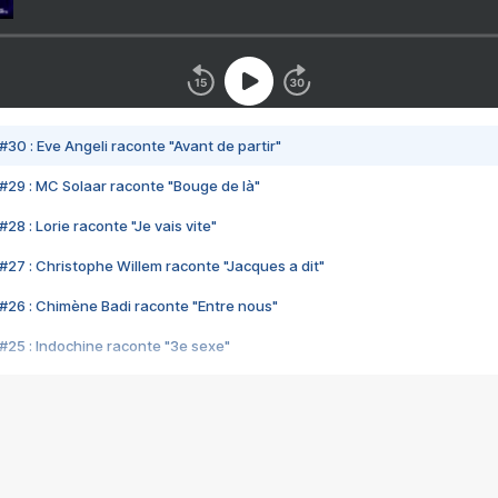
#30 : Eve Angeli raconte "Avant de partir"
#29 : MC Solaar raconte "Bouge de là"
28 : Lorie raconte "Je vais vite"
#27 : Christophe Willem raconte "Jacques a dit"
#26 : Chimène Badi raconte "Entre nous"
#25 : Indochine raconte "3e sexe"
#24 : Zaho raconte "C'est chelou"
#23 : Patrick Bruel raconte "Au café des délices"
#22 : Kyo raconte "Le chemin"