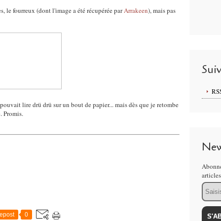
es, le fourreux (dont l'image a été récupérée par
Arrakeen
), mais pas
Sui
RS
pouvait lire drü drü sur un bout de papier... mais dès que je retombe
e. Promis.
New
Abonne
article
Email
epost
0