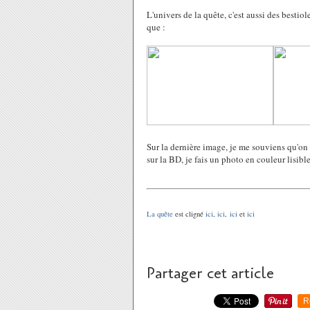
L'univers de la quête, c'est aussi des bestiol
que :
Sur la dernière image, je me souviens qu'on 
sur la BD, je fais un photo en couleur lisibl
La quête
est cligné
ici
,
ici
,
ici
et
ici
Partager cet article
R