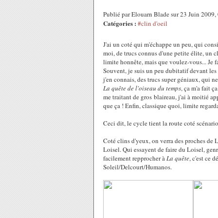
Publié par Elouarn Blade sur 23 Juin 2009
Catégories :
#clin d'oeil
J'ai un coté qui m'échappe un peu, qui consi
moi, de trucs connus d'une petite élite, un
limite honnête, mais que voulez-vous... Je f
Souvent, je suis un peu dubitatif devant le
j'en connais, des trucs super géniaux, qui ne
La quête de l'oiseau du temps
, ça m'a fait ç
me traitant de gros blaireau, j'ai à moitié a
que ça ! Enfin, classique quoi, limite regar
Ceci dit, le cycle tient la route coté scénar
Coté clins d'yeux, on verra des proches de L
Loisel. Qui essayent de faire du Loisel, gen
facilement repprocher à
La quête
, c'est ce
Soleil/Delcourt/Humanos.