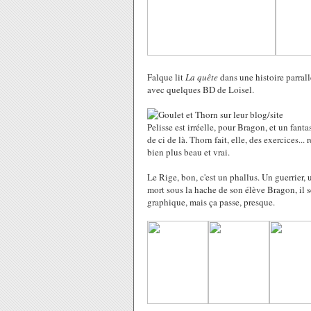
Falque lit
La quête
dans une histoire parral
avec quelques BD de Loisel.
Pelisse est irréelle, pour Bragon, et un fant
de ci de là. Thorn fait, elle, des exercices... 
bien plus beau et vrai.
Le Rige, bon, c'est un phallus. Un guerrier
mort sous la hache de son élève Bragon, il s
graphique, mais ça passe, presque.