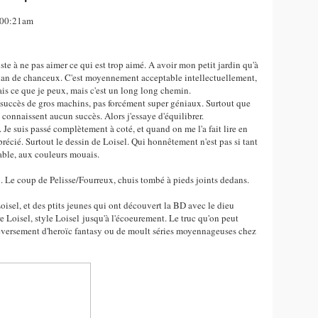
, 00:21am
ste à ne pas aimer ce qui est trop aimé. A avoir mon petit jardin qu'à
 clan de chanceux. C'est moyennement acceptable intellectuellement,
ais ce que je peux, mais c'est un long long chemin.
s succès de gros machins, pas forcément super géniaux. Surtout que
 connaissent aucun succès. Alors j'essaye d'équilibrer.
a. Je suis passé complètement à coté, et quand on me l'a fait lire en
pprécié. Surtout le dessin de Loisel. Qui honnêtement n'est pas si tant
dable, aux couleurs mouais.
io. Le coup de Pelisse/Fourreux, chuis tombé à pieds joints dedans.
oisel, et des ptits jeunes qui ont découvert la BD avec le dieu
re Loisel, style Loisel jusqu'à l'écoeurement. Le truc qu'on peut
 déversement d'heroïc fantasy ou de moult séries moyennageuses chez