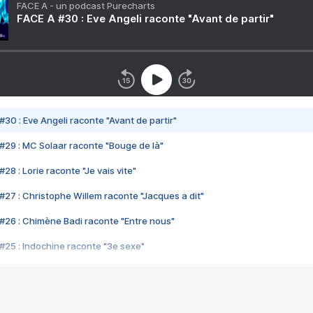
FACE A - un podcast Purecharts
FACE A #30 : Eve Angeli raconte "Avant de partir"
#30 : Eve Angeli raconte "Avant de partir"
#29 : MC Solaar raconte "Bouge de là"
28 : Lorie raconte "Je vais vite"
#27 : Christophe Willem raconte "Jacques a dit"
#26 : Chimène Badi raconte "Entre nous"
#25 : Indochine raconte "3e sexe"
#24 : Zaho raconte "C'est chelou"
#23 : Patrick Bruel raconte "Au café des délices"