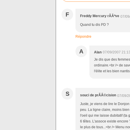
F
Freddy Mercury rÃÂªve
07/09
Quand tu dis PD ?
Répondre
A
Alan
07/09/2007 21:1
Je dis que des femmes 
ordinaire.<br /> de sav
l'élite et les bien nant
S
souci de prÃÂ©cision
07/09/2
Juste, je viens de lire le Donjo
peu. La ligne claire, moins bien
l'oeil qui me laisse dubitatif (t
6 têtes. L'assoce existe encore
le plus de tous...<br /> Menu no