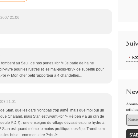
/2007 21:06
Sui
3
RS
tombent au Seuil de nos portes.<br /> Je parle de haine
oir-vivre pour les rustres et les mal-polis<br /> de superflu pour
is.<br /> Mon cher petit rapporteur à 4 chandelles...
New
007 21:01
Abonne
article
n de Stan, que les gars n'ont pas trop aimé, mais que moi oui un
Email
 que Chaland, mais Stan est vivant.<br /> Hé ben y a un clin de
a gueule P.D. !) : une enseigne du village dévasté est une hydre à
 ? Stan est quand même le moins prolifique des 6, et Trondheim
us les brise... comment dire ?<br />