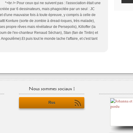
i ne suivent pas : l'association était une
 créée par 6 dessinateurs, mais phagocitée par un seul : JC
t d'une mauvaise fois à toute épreuve, y compris à celle de
Mattt Konture (sorte de zombie à dread-loques, très malade),
es propre rêves mais révélateur de Persepolis), Killoffer (la
album de l'ex-chanteur Renaud Séchan), Stan (fan de Tintin) et
Angoulême).Et puis tout le monde lache l'affaire, et c'est tant
Nous sommes sociaux !
Rss