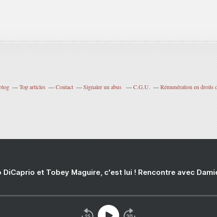
blog
Top articles
Contact
Signaler un abus
C.G.U.
Rémunération en droits d
 DiCaprio et Tobey Maguire, c'est lui ! Rencontre avec Dam