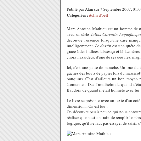
Publié par Alan sur 7 Septembre 2007, 01:
Catégories :
#clin d'oeil
Marc Antoine Mathieu est un homme de noir
avec sa série
Julius Corentin Acquefacqu
découvre l'essence lorsqu'une case manqu
intelligemment.
Le dessin
est une quête de 
grace à des indices laissés ça et là. Le héros
choix hazardeux d'une de ses oeuvres, magnifi
Ici, c'est une patte de mouche. Un truc de tr
gâchés des bouts de papier lors du massicotta
bouquins. C'est d'ailleurs un bon moyen 
étonnantes. Des Trondheim de quand c'était
Baudoin de quand il était honnête avec lui..
Le livre se présente avec un texte d'un coté
dimension... On est fou...
On découvre peu à peu ce qui nous entoure
réaliser qu'on est en train de remplir l'om
logique, qu'il ne faut pas essayer de saisir, c'