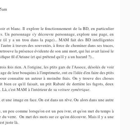
05am
 et blanc. Il explore le fonctionnement de la BD, en particulier
es
. Un personnage s'y découvre personnage, explore une page, en
e (il y a un trou dans la page)... MAM fait des BD intelligentes
l'autre à travers des souvenirs, à force de cheminer dans ses traces,
 retrouve la présence évidente de son ami mort, qui lui avait laissé le
que fil d'Ariane (et qui prétend qu'il y a un hazard ?)...
ois fois rien. A l'origine, les ptits gars de l'Assoce, désolés de voir
ge de leur bouquins à l'imprimerie, ont eu l'idée d'en faire des ptits
pour connaitre un auteur à moindre frais. On y trouve des choses
 bien ce qu'il faisait, un ptit Rabaté de derrière les fagots, deux
. Là, c'est MAM à l'intérieur de sa
voiture symétrique
.
, et une image en face. On est dans un rêve. Ou alors dans une autre
, un peu comme lorsqu'on est un peu ivre, et qu'on met du temps à
bre du verre. On met des mots sur ce qu'on découvre. Mais il y a une
est juste là.