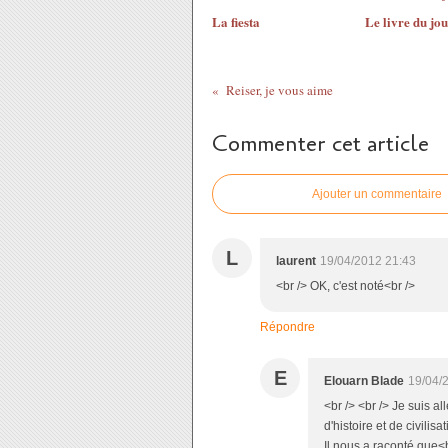
La fiesta
Le livre du jou
Reiser, je vous aime
Commenter cet article
Ajouter un commentaire
L
laurent
19/04/2012 21:43
<br /> OK, c'est noté<br />
Répondre
E
Elouarn Blade
19/04/
<br /> <br /> Je suis a
d'histoire et de civili
Il nous a raconté que<