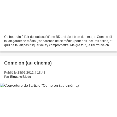
Ce bouquin à l'air de tout sauf d'une BD... et c'est bien dommage. Comme s'il
fallait garder ce média (l'apparence de ce média) pour des lectures futiles, et
qu'il ne fallait pas risquer de s'y compromettre. Malgré tout, je l'ai trouvé chez
mon BD Fugue...
Come on (au cinéma)
Publié le 28/06/2012 à 18:43
Par
Elouarn Blade