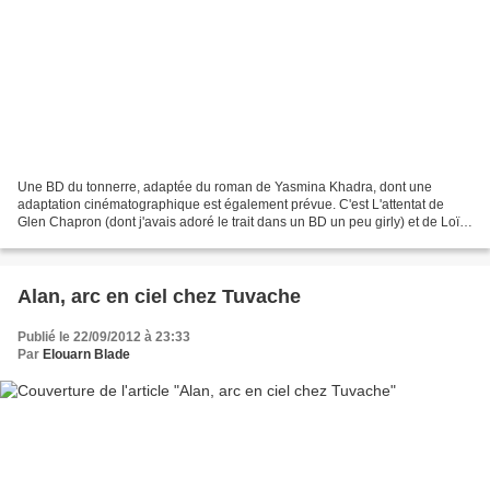
Une BD du tonnerre, adaptée du roman de Yasmina Khadra, dont une
adaptation cinématographique est également prévue. C'est L'attentat de
Glen Chapron (dont j'avais adoré le trait dans un BD un peu girly) et de Loïc
Dauvillier (dont je parle quand je parle...
Alan, arc en ciel chez Tuvache
Publié le 22/09/2012 à 23:33
Par
Elouarn Blade