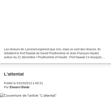
Les réveurs de Larcenet espèrent que non, mais ce sont des rêveurs. Ils
rééditent le Port Nawak de David Prudhomme et Jean-François Hautot
autour du 21 décembre ! Prudhomme et Hautot : Port Nawak Ce bouquin,
édité sur papier glacé, méritait bien cette...
L'attentat
Publié le 03/10/2012 à 00:51
Par
Elouarn Blade