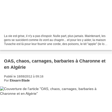
La vie est grise, il n'y a pas d'espoir. Nulle part, plus jamais. Maintenant, les
gens se suicident comme ils vont au chagrin... et pour les y aider, la maison
Tuvache est là pour leur fournir une corde, des poisons, le kit "apple" (le logo
à la pomme...
OAS, chaos, carnages, barbaries à Charonne et
en Algérie
Publié le 18/08/2012 à 09:16
Par
Elouarn Blade