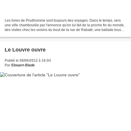
Les livres de Prudhomme sont toujours des voyages. Dans le temps, vers
une ville chamboulée par l'annonce qu'on lui fait de la proche fin du monde,
des visites chez les voisins du bout de la rue de Rabaté, une ballade tous
sens dehors chez les rébètes......
Le Louvre ouvre
Publié le 08/06/2012 à 16:04
Par
Elouarn Blade