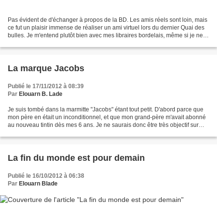
Pas évident de d'échanger à propos de la BD. Les amis réels sont loin, mais
ce fut un plaisir immense de réaliser un ami virtuel lors du dernier Quai des
bulles. Je m'entend plutôt bien avec mes libraires bordelais, même si je ne
partage pas trop leurs...
La marque Jacobs
Publié le 17/11/2012 à 08:39
Par
Elouarn B. Lade
Je suis tombé dans la marmitte "Jacobs" étant tout petit. D'abord parce que
mon père en était un inconditionnel, et que mon grand-père m'avait abonné
au nouveau tintin dès mes 6 ans. Je ne saurais donc être très objectif sur
l'oeuvre de Jacobs. Je trouve...
La fin du monde est pour demain
Publié le 16/10/2012 à 06:38
Par
Elouarn Blade