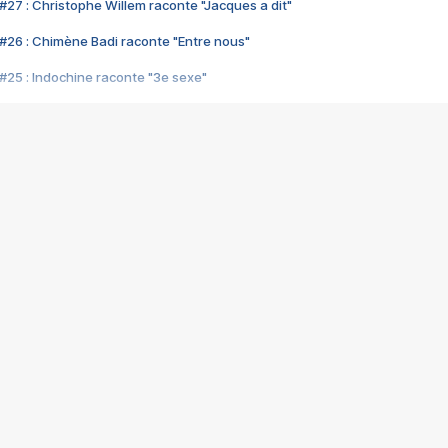
#27 : Christophe Willem raconte "Jacques a dit"
#26 : Chimène Badi raconte "Entre nous"
#25 : Indochine raconte "3e sexe"
#24 : Zaho raconte "C'est chelou"
#23 : Patrick Bruel raconte "Au café des délices"
#22 : Kyo raconte "Le chemin"
#21 : Nolwenn Leroy raconte "Cassé"
#20 : Patrick Hernandez raconte "Born to be alive"
#19 : Lorie raconte "Près de moi"
#18 : Michael Jones raconte "A nos actes manqués" (avec Jean-Jacque
#17 : Khaled raconte "Aïcha"
#16 : Corneille raconte "Parce qu'on vient de loin"
#15 : Indochine raconte "L'aventurier"