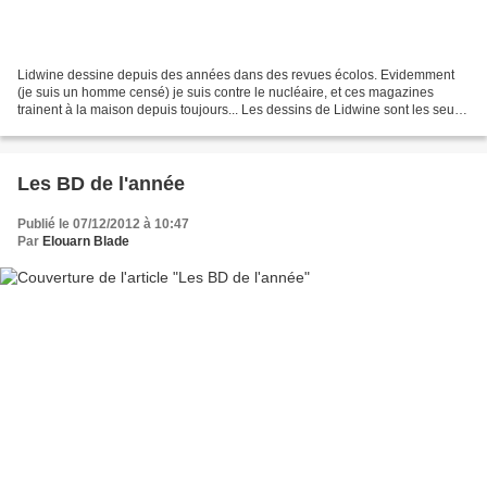
Lidwine dessine depuis des années dans des revues écolos. Evidemment
(je suis un homme censé) je suis contre le nucléaire, et ces magazines
trainent à la maison depuis toujours... Les dessins de Lidwine sont les seuls
choses que je continue d'y lire....
Les BD de l'année
Publié le 07/12/2012 à 10:47
Par
Elouarn Blade