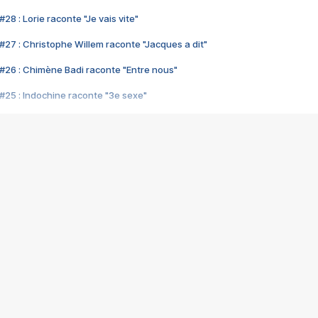
28 : Lorie raconte "Je vais vite"
#27 : Christophe Willem raconte "Jacques a dit"
#26 : Chimène Badi raconte "Entre nous"
#25 : Indochine raconte "3e sexe"
#24 : Zaho raconte "C'est chelou"
#23 : Patrick Bruel raconte "Au café des délices"
#22 : Kyo raconte "Le chemin"
#21 : Nolwenn Leroy raconte "Cassé"
#20 : Patrick Hernandez raconte "Born to be alive"
#19 : Lorie raconte "Près de moi"
#18 : Michael Jones raconte "A nos actes manqués" (avec Jean-Jacque
#17 : Khaled raconte "Aïcha"