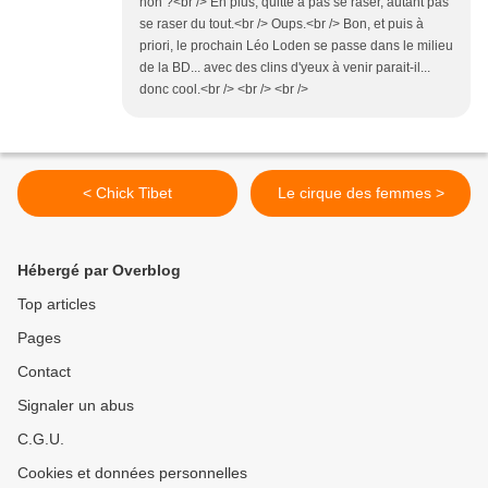
non ?<br /> En plus, quitte à pas se raser, autant pas
se raser du tout.<br /> Oups.<br /> Bon, et puis à
priori, le prochain Léo Loden se passe dans le milieu
de la BD... avec des clins d'yeux à venir parait-il...
donc cool.<br /> <br /> <br />
< Chick Tibet
Le cirque des femmes >
Hébergé par Overblog
Top articles
Pages
Contact
Signaler un abus
C.G.U.
Cookies et données personnelles