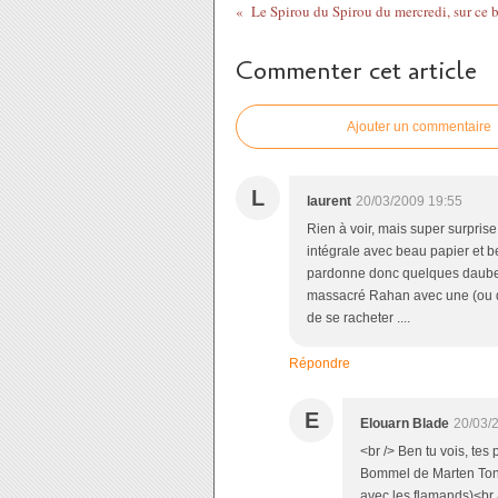
Le Spirou du Spirou du mercredi, sur ce 
Commenter cet article
Ajouter un commentaire
L
laurent
20/03/2009 19:55
Rien à voir, mais super surprise
intégrale avec beau papier et bel
pardonne donc quelques daubes (
massacré Rahan avec une (ou de
de se racheter ....
Répondre
E
Elouarn Blade
20/03/
<br /> Ben tu vois, tes
Bommel de Marten Tonde
avec les flamands)<br 