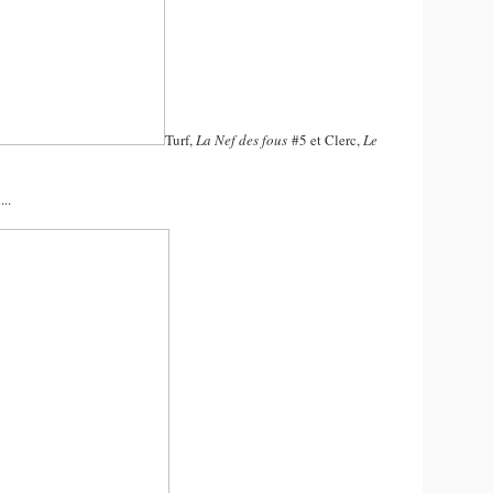
Turf,
La Nef des fous
#5 et Clerc,
Le
...