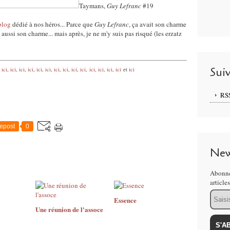
Taymans,
Guy Lefranc
#19
blog
dédié à nos héros... Parce que
Guy Lefranc
, ça avait son charme
 aussi son charme... mais après, je ne m'y suis pas risqué (les erzatz
Sui
ici
,
ici
,
ici
,
ici
,
ici
,
ici
,
ici
,
ici
,
ici
,
ici
,
ici
,
ici
,
ici
,
ici
et
ici
RS
epost
0
New
Abonne
article
Email
Essence
Une réunion de l'assoce