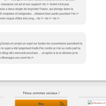
 massacre cet art et son support.<br /> Soleil n'est pas
suis a deux doigts de boycoter Futuro, qui plonge dans la
 insipides et indigestes... zétaient bien partis pourtant !<br />
min risque d'être très long...<br /> <br /> <br />
gJ'avais en projet un sujet sur toutes les couvertures parodiant la
e sujet a été largement traité.Par contre je n'ai vu nulle part la
Blog dès mercredi prochain......et après si tu le désires je te
tp://thanagra.vox.com/<br />
Nous sommes sociaux !
Rss