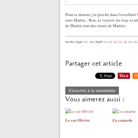
Pour ce dernier, j'ai pioché dans l'excellent
sous Martin... Bon,
Le repaire du loup
avait
de Martin sont des erzatz de Martin).
Jacobs cligne
ici
, est cligné
ici
,
ici
,
ici
,
ici
,
là
,
ici
,
ici
,
Partager cet article
R
S'inscrire à la newsletter
Vous aimerez aussi :
Le cas Olivier
Ça canarde