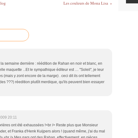
blog
Les couleurs de Mona Lisa
 la semaine dernière : réédition de Rahan en noir et blanc, en
le maquette ...Et le sympathique éditeur est .... "Soleil", je leur
mais y zont encore de la marge) . ceci dit ils ont tellement
s ???) réedition plutôt merdique, qu'ils peuvent bien essayer
2009 20:11
 prières ont été exhaussées !<br /> Reste plus que Monsieur
r, et Franka d'Henk Kuijpers alors ! (quand même, j'ai du mal
/> <br /> Mes gars ont des Rahan, effectivement, en pièces